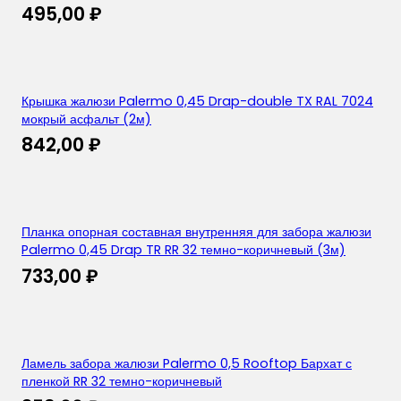
495,00
₽
Крышка жалюзи Palermo 0,45 Drap-double TX RAL 7024
мокрый асфальт (2м)
842,00
₽
Планка опорная составная внутренняя для забора жалюзи
Palermo 0,45 Drap TR RR 32 темно-коричневый (3м)
733,00
₽
Ламель забора жалюзи Palermo 0,5 Rooftop Бархат с
пленкой RR 32 темно-коричневый