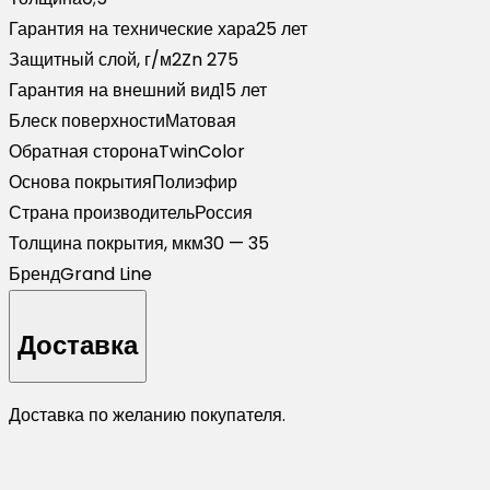
черный
Гарантия на технические хара
25 лет
(1,8м)
Защитный слой, г/м2
Zn 275
Гарантия на внешний вид
15 лет
Блеск поверхности
Матовая
Обратная сторона
TwinColor
Основа покрытия
Полиэфир
Страна производитель
Россия
Толщина покрытия, мкм
30 — 35
Бренд
Grand Line
Доставка
Доставка по желанию покупателя.