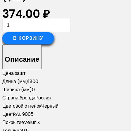
374,00
₽
Количество
товара
Планка
В КОРЗИНУ
вертикальная
обратная
Описание
для
забора
Цена за
шт
жалюзи
Длина (мм)
1800
Palermo
Ширина (мм)
0
0,5
Страна бренда
Россия
Velur
Цветовой оттенок
Черный
X
Цвет
RAL 9005
RAL
Покрытие
Velur X
9005
Толщина
0;5