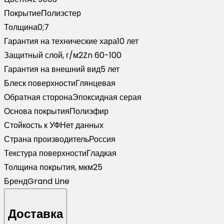
9003
Покрытие
Полиэстер
сигнальный
Толщина
0;7
белый
Гарантия на технические хара
10 лет
(2м)
Защитный слой, г/м2
Zn 60-100
Гарантия на внешний вид
5 лет
Блеск поверхности
Глянцевая
Обратная сторона
Эпоксидная серая
Основа покрытия
Полиэфир
Стойкость к УФ
Нет данных
Страна производитель
Россия
Текстура поверхности
Гладкая
Толщина покрытия, мкм
25
Бренд
Grand Line
Доставка