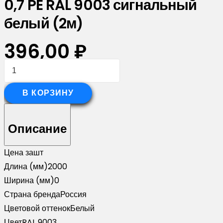
0,7 PE RAL 9003 сигнальный
белый (2м)
396,00
₽
Количество
товара
Планка
В КОРЗИНУ
вертикальная
обратная
Описание
для
забора
Цена за
шт
жалюзи
Длина (мм)
2000
Palermo
Ширина (мм)
0
0,7
Страна бренда
Россия
PE
Цветовой оттенок
Белый
RAL
Цвет
RAL 9003