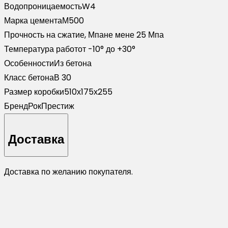
Водопроницаемость
W4
Марка цемента
М500
Прочность на сжатие, Мпа
не мене 25 Мпа
Температура работ
от -10° до +30°
Особенности
Из бетона
Класс бетона
В 30
Размер коробки
510х175х255
Бренд
РокПрестиж
Доставка
Доставка по желанию покупателя.