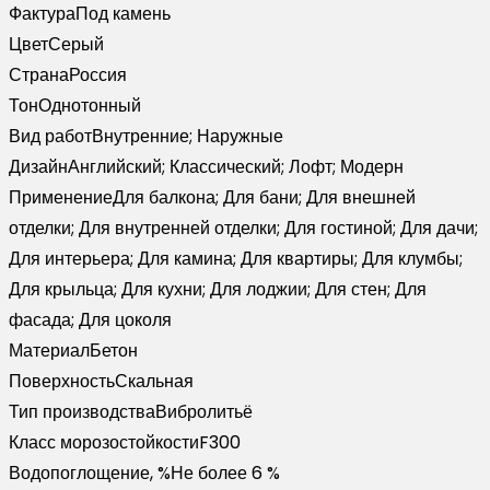
06
Фактура
Под камень
Цвет
Серый
Страна
Россия
Тон
Однотонный
Вид работ
Внутренние; Наружные
Дизайн
Английский; Классический; Лофт; Модерн
Применение
Для балкона; Для бани; Для внешней
отделки; Для внутренней отделки; Для гостиной; Для дачи;
Для интерьера; Для камина; Для квартиры; Для клумбы;
Для крыльца; Для кухни; Для лоджии; Для стен; Для
фасада; Для цоколя
Материал
Бетон
Поверхность
Скальная
Тип производства
Вибролитьё
Класс морозостойкости
F300
Водопоглощение, %
Не более 6 %