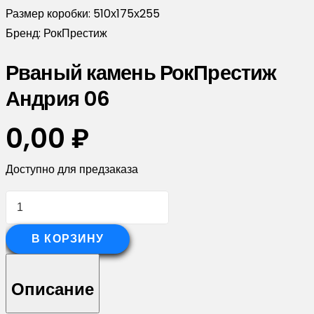
Размер коробки:
510х175х255
Бренд:
РокПрестиж
Рваный камень РокПрестиж
Андрия 06
0,00
₽
Доступно для предзаказа
Количество
товара
Рваный
В КОРЗИНУ
камень
РокПрестиж
Описание
Андрия