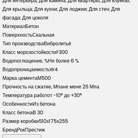
Для интерьера; Для камина; Для квартиры; Для клумбы;
Для крыльца; Для кухни; Для лоджии; Для стен; Для
фасада; Для цоколя
Материал
Бетон
Поверхность
Скальная
Тип производства
Вибролитьё
Класс морозостойкости
F300
Водопоглощение, %
Не более 6 %
Водопроницаемость
W4
Марка цемента
М500
Прочность на сжатие, Мпа
не мене 25 Мпа
Температура работ
от -10° до +30°
Особенности
Из бетона
Класс бетона
В 30
Размер коробки
510х175х255
Бренд
РокПрестиж