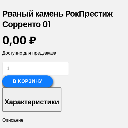
Рваный камень РокПрестиж
Сорренто 01
0,00
₽
Доступно для предзаказа
Количество
товара
Рваный
В КОРЗИНУ
камень
РокПрестиж
Характеристики
Сорренто
01
Описание