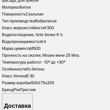
фасада; Для цоколя
Материал
Бетон
Поверхность
Скальная
Тип производства
Вибролитьё
Класс морозостойкости
F300
Водопоглощение, %
Не более 6 %
Водопроницаемость
W4
Марка цемента
М500
Прочность на сжатие, Мпа
не мене 25 Мпа
Температура работ
от -10° до +30°
Особенности
Из бетона
Класс бетона
В 30
Размер коробки
510х175х255
Бренд
РокПрестиж
Доставка