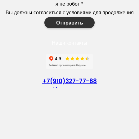
я не робот
*
Вы должны согласиться с условиями для продолжения
Отправить
Наши контакты
+7(910)327-77-88
https://goodstroy31.com
goodstroy31@mail.ru
мкр. «Северный», 7
Старый Оскол
Пн-Пт: с 10:00 до 18:00