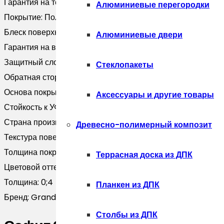
Гарантия на технические хара:
2 года
Алюминиевые перегородки
Покрытие:
Полиэстер
Блеск поверхности:
Глянцевая
Алюминиевые двери
Гарантия на внешний вид:
2 года
Защитный слой, г/м2:
Zn 60-100
Стеклопакеты
Обратная сторона:
Эпоксидная серая
Основа покрытия:
Полиэфир
Аксессуары и другие товары
Стойкость к УФ:
Нет данных
Страна производитель:
Россия
Древесно-полимерный композит
Текстура поверхности:
Гладкая
Толщина покрытия, мкм:
25
Террасная доска из ДПК
Цветовой оттенок:
Коричневый
Толщина:
0;4
Планкен из ДПК
Бренд:
Grand Line
Столбы из ДПК