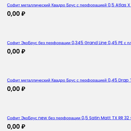
Софит металлический Квадро Брус с перфорацией 0,5 Atlas X
0,00
₽
Софит ЭкоБрус без перфорации 0,345 Grand Line 0,45 PE с п
0,00
₽
Софит металлический Квадро Брус с перфорацией 0,45 Drap 
0,00
₽
Софит ЭкоБрус new без перфорации 0,5 Satin Matt TX RR 32
0,00
₽