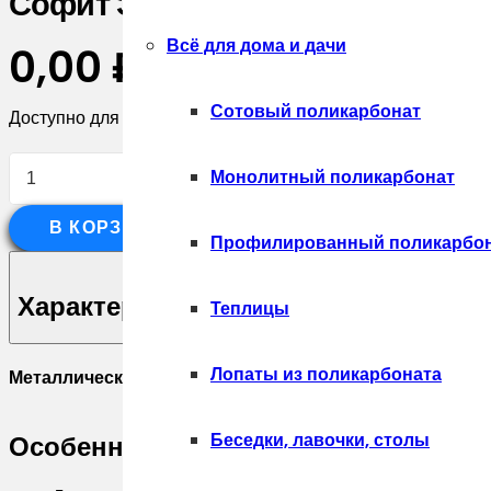
Софит ЭкоБрус без перфорации 
Всё для дома и дачи
0,00
₽
Сотовый поликарбонат
Доступно для предзаказа
Количество
Монолитный поликарбонат
товара
В КОРЗИНУ
Софит
Профилированный поликарбо
ЭкоБрус
без
Характеристики
Теплицы
перфорации
0,345
Лопаты из поликарбоната
Металлические софиты Экобрус
— специальные панели 
Grand
Line
Беседки, лавочки, столы
Особенности:
0,4