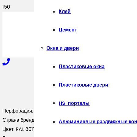
Клей
ПОЛУЧИТЬ
Цемент
Окна и двери
Пластиковые окна
+7-910-327-77-88
Пластиковые двери
HS-порталы
+7-909-207-59-57
Перфорация:
Без перфорации
Страна бренда:
Россия
Алюминиевые раздвижные кон
Цвет:
RAL 8017