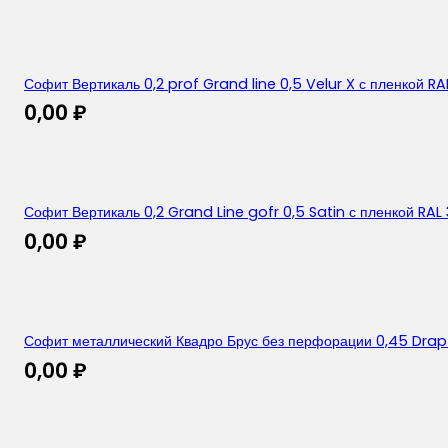
Софит Вертикаль 0,2 prof Grand line 0,5 Velur X с пленкой R
0,00
₽
Софит Вертикаль 0,2 Grand Line gofr 0,5 Satin с пленкой RA
0,00
₽
Софит металлический Квадро Брус без перфорации 0,45 Drap 
0,00
₽