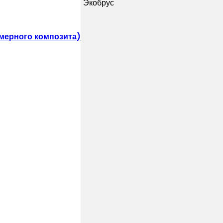
ллическим сайдингом Экобрус
ском стиле
мерного композита)