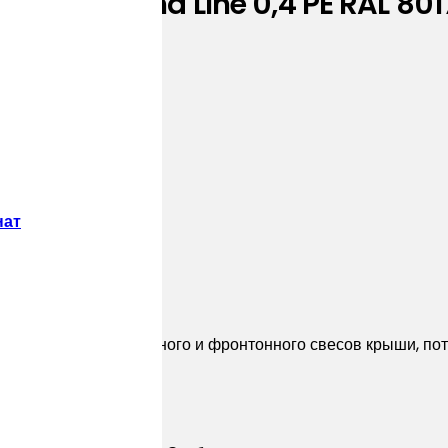
0,345 Grand Line 0,4 PE RAL 80
нат
для подшива карнизного и фронтонного свесов крыши, пот