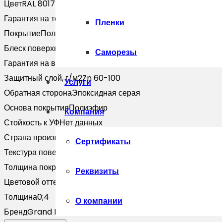
Цвет
RAL 8017
Гарантия на технические хара
2 года
Пленки
Покрытие
Полиэстер
Блеск поверхности
Глянцевая
Саморезы
Гарантия на внешний вид
2 года
Защитный слой, г/м2
Zn 60-100
Услуги
Обратная сторона
Эпоксидная серая
Основа покрытия
Полиэфир
Компания
Стойкость к УФ
Нет данных
Страна производитель
Россия
Сертификаты
Текстура поверхности
Гладкая
Толщина покрытия, мкм
25
Реквизиты
Цветовой оттенок
Коричневый
Толщина
0;4
О компании
Бренд
Grand Line