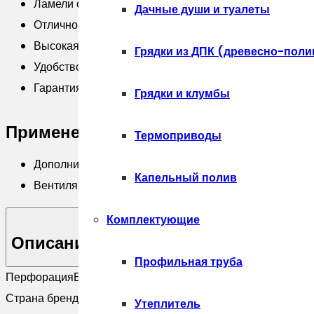
PE
Ламели одного формата с фасадом отделанным мета
Дачные души и туалеты
RAL
Отлично подойдет для подшива карниза в скандинав
8017
Высокая устойчивость к деформации
Грядки из ДПК (древесно-поли
шоколад
Удобство монтажа
Гарантия до 50 лет
Грядки и клумбы
Применение:
Термоприводы
Дополнительная подкровельная вентиляция
Капельный полив
Вентиляция чердачных помещений
Комплектующие
Описание
Профильная труба
Перфорация
Без перфорации
Страна бренда
Россия
Утеплитель