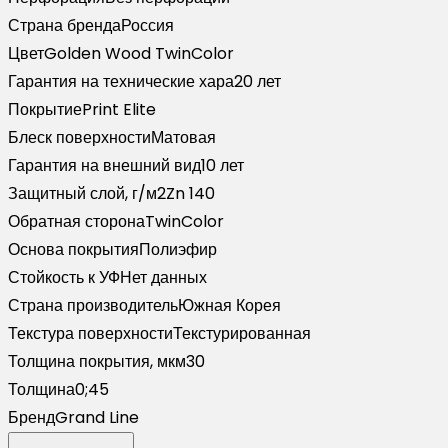
Страна бренда
Россия
Цвет
Golden Wood TwinColor
Гарантия на технические хара
20 лет
Покрытие
Print Elite
Блеск поверхности
Матовая
Гарантия на внешний вид
10 лет
Защитный слой, г/м2
Zn 140
Обратная сторона
TwinColor
Основа покрытия
Полиэфир
Стойкость к УФ
Нет данных
Страна производитель
Южная Корея
Текстура поверхности
Текстурированная
Толщина покрытия, мкм
30
Толщина
0;45
Бренд
Grand Line