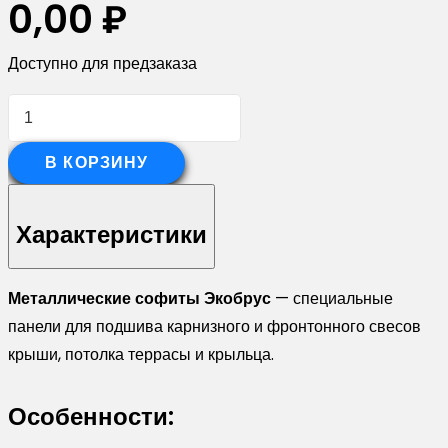
0,00
₽
Доступно для предзаказа
Количество
товара
Софит
В КОРЗИНУ
ЭкоБрус
без
Характеристики
перфорации
0,345
Металлические софиты Экобрус
— специальные
Grand
панели для подшива карнизного и фронтонного свесов
Line
крыши, потолка террасы и крыльца.
0,45
Print
Особенности:
Elite
Golden