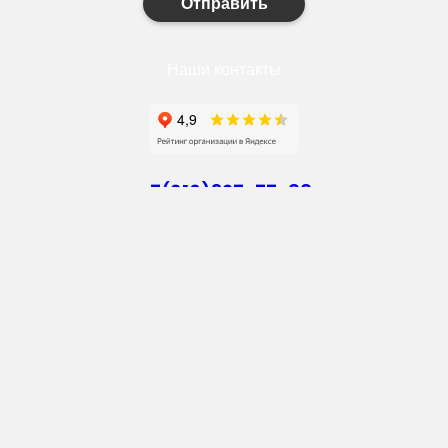
Отправить
Наши контакты
+7(910)327-77-88
https://goodstroy31.com
goodstroy31@mail.ru
мкр. «Северный», 7
Старый Оскол
Пн-Пт: с 10:00 до 18:00
Сб: с 10:00 до 15:00
Вс: — выходной