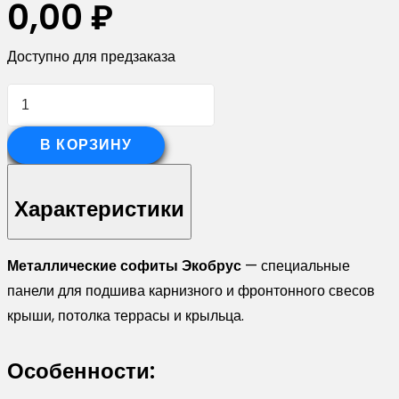
0,00
₽
Доступно для предзаказа
Количество
товара
Софит
В КОРЗИНУ
ЭкоБрус
без
Характеристики
перфорации
0,345
Металлические софиты Экобрус
— специальные
Grand
панели для подшива карнизного и фронтонного свесов
Line
крыши, потолка террасы и крыльца.
0,45
Print
Особенности:
Elite
Honey