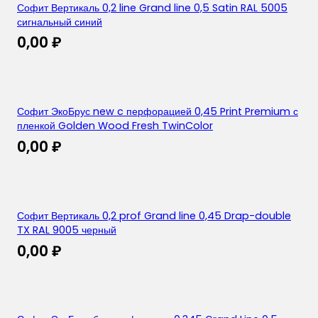
Софит Вертикаль 0,2 line Grand line 0,5 Satin RAL 5005
сигнальный синий
0,00
₽
Софит ЭкоБрус new c перфорацией 0,45 Print Premium с
пленкой Golden Wood Fresh TwinColor
0,00
₽
Софит Вертикаль 0,2 prof Grand line 0,45 Drap-double
TX RAL 9005 черный
0,00
₽