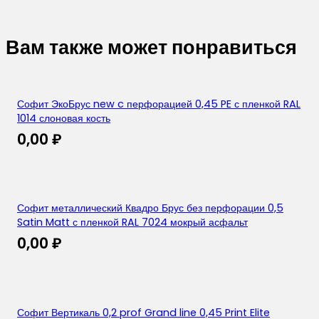
Вам также может понравиться
Софит ЭкоБрус new c перфорацией 0,45 PE с пленкой RAL
1014 слоновая кость
0,00
₽
Софит металлический Квадро Брус без перфорации 0,5
Satin Matt с пленкой RAL 7024 мокрый асфальт
0,00
₽
Софит Вертикаль 0,2 prof Grand line 0,45 Print Elite