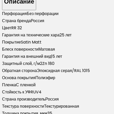
Описание
Перфорация
Без перфорации
Страна бренда
Россия
Цвет
RR 32
Гарантия на технические хара
25 лет
Покрытие
Satin Matt
Блеск поверхности
Матовая
Гарантия на внешний вид
15 лет
Защитный слой, г/м2
Zn 180
Обратная сторона
Эпоксидная серая/RAL 1015
Основа покрытия
Полиэфир
Пленка
С пленкой
Стойкость к УФ
RUV4
Страна производитель
Россия
Текстура поверхности
Текстурированная
Толщина покрытия, мкм
35