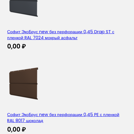
Софит ЭкоБрус new без перфорации 0,45 Drap ST с
пленкой RAL 7024 мокрый асфальт
0,00
₽
Софит ЭкоБрус new без перфорации 0,45 PE с пленкой
RAL 8017 шоколад
0,00
₽