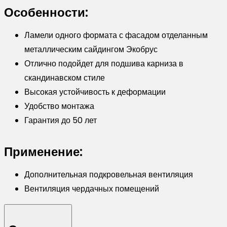
Особенности:
Matt
с
Ламели одного формата с фасадом отделанным
пленкой
металлическим сайдингом Экобрус
RR
Отлично подойдет для подшива карниза в
32
скандинавском стиле
темно-
Высокая устойчивость к деформации
коричневый
Удобство монтажа
Гарантия до 50 лет
Применение:
Дополнительная подкровельная вентиляция
Вентиляция чердачных помещений