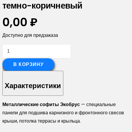
темно-коричневый
0,00
₽
Доступно для предзаказа
Количество
товара
Софит
В КОРЗИНУ
ЭкоБрус
без
Характеристики
перфорации
0,345
Металлические софиты Экобрус
— специальные
Grand
панели для подшива карнизного и фронтонного свесов
Line
крыши, потолка террасы и крыльца.
0,5
Satin