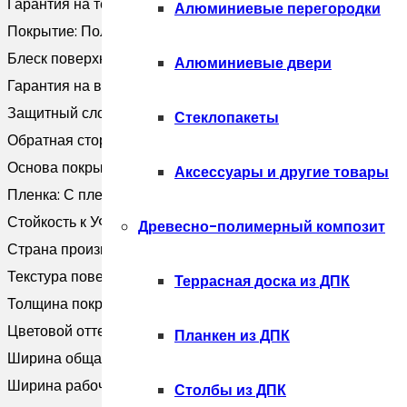
Гарантия на технические хара:
10 лет
Алюминиевые перегородки
Покрытие:
Полиэстер
Блеск поверхности:
Глянцевая
Алюминиевые двери
Гарантия на внешний вид:
5 лет
Защитный слой, г/м2:
Zn 60-100
Стеклопакеты
Обратная сторона:
Эпоксидная серая
Основа покрытия:
Полиэфир
Аксессуары и другие товары
Пленка:
С пленкой
Стойкость к УФ:
Нет данных
Древесно-полимерный композит
Страна производитель:
Россия
Текстура поверхности:
Гладкая
Террасная доска из ДПК
Толщина покрытия, мкм:
25
Цветовой оттенок:
Зеленый
Планкен из ДПК
Ширина общая, мм:
366
Ширина рабочая, мм:
332
Столбы из ДПК