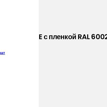
ации 0,45 PE с пленкой RAL 60
нат