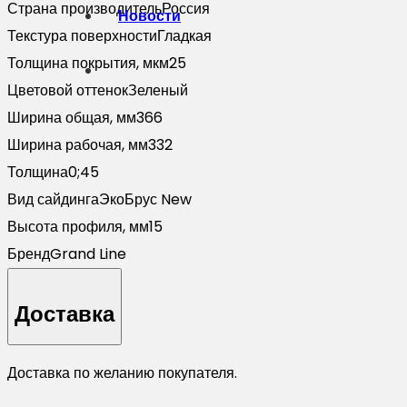
Страна производитель
Россия
Новости
Текстура поверхности
Гладкая
Толщина покрытия, мкм
25
Цветовой оттенок
Зеленый
Ширина общая, мм
366
Ширина рабочая, мм
332
Толщина
0;45
Вид сайдинга
ЭкоБрус New
Высота профиля, мм
15
Бренд
Grand Line
Доставка
Доставка по желанию покупателя.