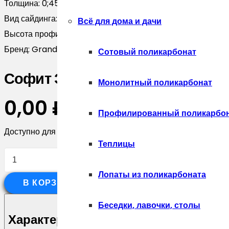
Толщина:
0;45
Вид сайдинга:
ЭкоБрус New
Всё для дома и дачи
Высота профиля, мм:
15
Бренд:
Grand Line
Сотовый поликарбонат
Софит ЭкоБрус new без перфор
Монолитный поликарбонат
0,00
₽
Профилированный поликарбо
Доступно для предзаказа
Теплицы
Количество
товара
Лопаты из поликарбоната
В КОРЗИНУ
Софит
ЭкоБрус
Беседки, лавочки, столы
new
Характеристики