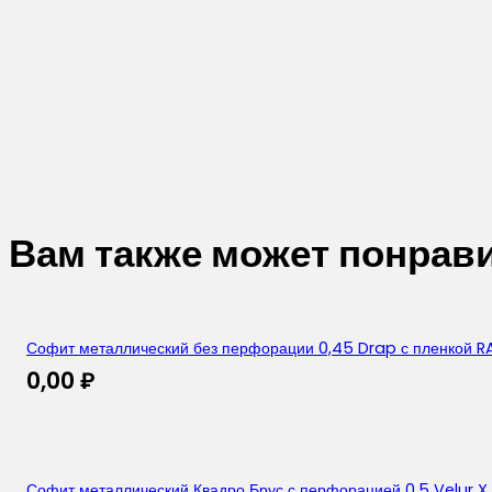
Вам также может понрав
Софит металлический без перфорации 0,45 Drap с пленкой R
0,00
₽
Софит металлический Квадро Брус с перфорацией 0,5 Velur X