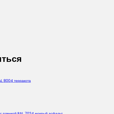
иться
AL 8004 терракота
 с пленкой RAL 7024 мокрый асфальт