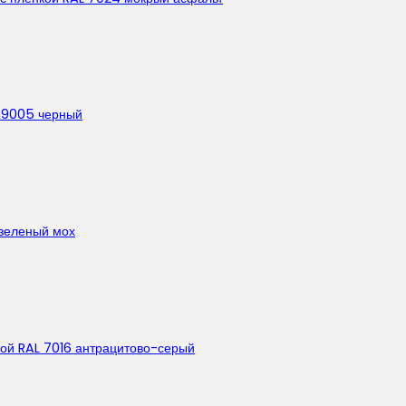
L 9005 черный
 зеленый мох
нкой RAL 7016 антрацитово-серый