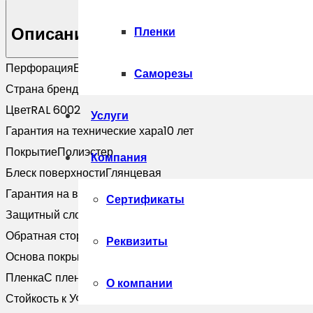
Описание
Пленки
Перфорация
Без перфорации
Саморезы
Страна бренда
Россия
Цвет
RAL 6002
Услуги
Гарантия на технические хара
10 лет
Покрытие
Полиэстер
Компания
Блеск поверхности
Глянцевая
Гарантия на внешний вид
5 лет
Сертификаты
Защитный слой, г/м2
Zn 60-100
Обратная сторона
Эпоксидная серая
Реквизиты
Основа покрытия
Полиэфир
Пленка
С пленкой
О компании
Стойкость к УФ
Нет данных