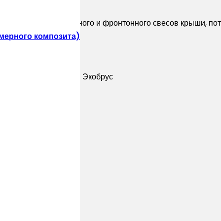
для подшива карнизного и фронтонного свесов крыши, пот
мерного композита)
ллическим сайдингом Экобрус
ском стиле