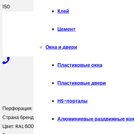
Клей
ПОЛУЧИТЬ
Цемент
Окна и двери
Пластиковые окна
+7-910-327-77-88
Пластиковые двери
HS-порталы
+7-909-207-59-57
Перфорация:
Без перфорации
Страна бренда:
Россия
Алюминиевые раздвижные кон
Цвет:
RAL 6002