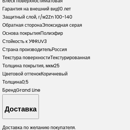
Блеск поверхности
Матовая
32
Гарантия на внешний вид
10 лет
темно-
Защитный слой, г/м2
Zn 100-140
коричневый
Обратная сторона
Эпоксидная серая
Основа покрытия
Полиэфир
Стойкость к УФ
RUV3
Страна производитель
Россия
Текстура поверхности
Текстурированная
Толщина покрытия, мкм
25
Цветовой оттенок
Коричневый
Толщина
0;5
Бренд
Grand Line
Доставка
Доставка по желанию покупателя.