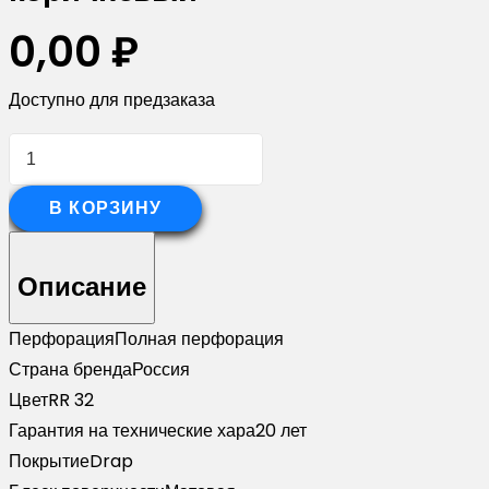
0,00
₽
Доступно для предзаказа
Количество
товара
Софит
В КОРЗИНУ
ЭкоБрус
с
Описание
перфорацией
0,345
Перфорация
Полная перфорация
Grand
Страна бренда
Россия
Line
Цвет
RR 32
0,5
Гарантия на технические хара
20 лет
Drap
Покрытие
Drap
RR