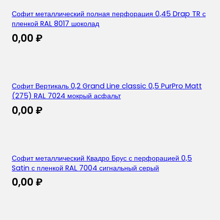
Софит металлический полная перфорация 0,45 Drap TR с
пленкой RAL 8017 шоколад
0,00
₽
Софит Вертикаль 0,2 Grand Line classic 0,5 PurPro Matt
(275) RAL 7024 мокрый асфальт
0,00
₽
Софит металлический Квадро Брус с перфорацией 0,5
Satin с пленкой RAL 7004 сигнальный серый
0,00
₽