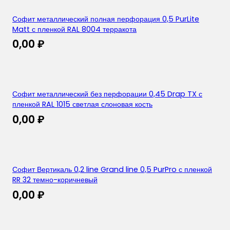
Софит металлический полная перфорация 0,5 PurLite
Matt с пленкой RAL 8004 терракота
0,00
₽
Софит металлический без перфорации 0,45 Drap TX с
пленкой RAL 1015 светлая слоновая кость
0,00
₽
Софит Вертикаль 0,2 line Grand line 0,5 PurPro с пленкой
RR 32 темно-коричневый
0,00
₽