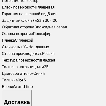
Покрытие
Полиэстер
пленкой
Блеск поверхности
Глянцевая
RAL
Гарантия на внешний вид
5 лет
5002
Защитный слой, г/м2
Zn 60-100
ультрамариново-
Обратная сторона
Эпоксидная серая
синий
Основа покрытия
Полиэфир
Пленка
С пленкой
Стойкость к УФ
Нет данных
Страна производитель
Россия
Текстура поверхности
Гладкая
Толщина покрытия, мкм
25
Цветовой оттенок
Синий
Толщина
0;45
Бренд
Grand Line
Доставка