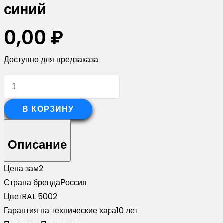
синий
0,00
₽
Доступно для предзаказа
Количество
товара
Софит
В КОРЗИНУ
Вертикаль
0,2
Описание
Grand
Line
Цена за
м2
classic
Страна бренда
Россия
0,45
Цвет
RAL 5002
PE
Гарантия на технические хара
10 лет
с