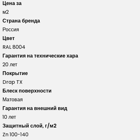
Цена за
line
м2
Grand
Страна бренда
line
Россия
0,45
Цвет
Drap
RAL 8004
TX
Гарантия на технические хара
RAL
20 лет
8004
Покрытие
терракота
Drap TX
Блеск поверхности
Матовая
Гарантия на внешний вид
10 лет
Защитный слой, г/м2
Zn 100-140