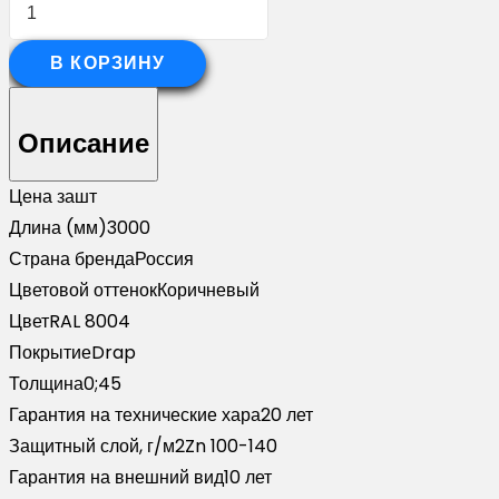
Количество
товара
Стойка
В КОРЗИНУ
жалюзи
Milan
Описание
Slim
0,45
Цена за
шт
Drap
Длина (мм)
3000
RAL
Страна бренда
Россия
8004
Цветовой оттенок
Коричневый
терракота
Цвет
RAL 8004
(3м)
Покрытие
Drap
Толщина
0;45
Гарантия на технические хара
20 лет
Защитный слой, г/м2
Zn 100-140
Гарантия на внешний вид
10 лет