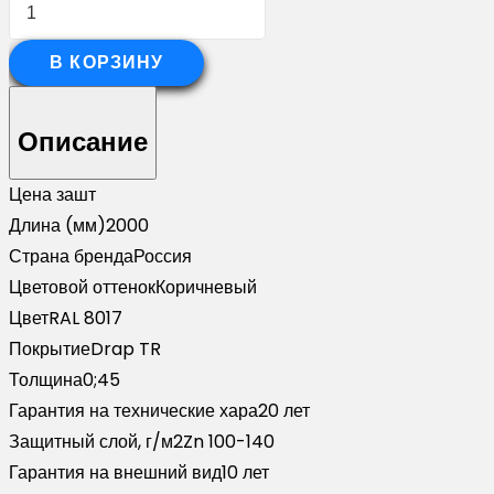
Количество
товара
Стойка
В КОРЗИНУ
жалюзи
Milan
Описание
Slim
0,45
Цена за
шт
Drap
Длина (мм)
2000
TR
Страна бренда
Россия
RAL
Цветовой оттенок
Коричневый
8017
Цвет
RAL 8017
шоколад
Покрытие
Drap TR
(2м)
Толщина
0;45
Гарантия на технические хара
20 лет
Защитный слой, г/м2
Zn 100-140
Гарантия на внешний вид
10 лет