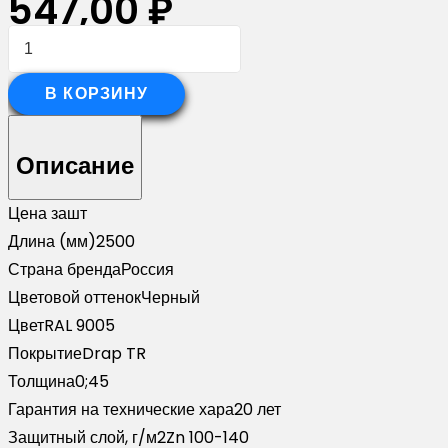
547,00
₽
Количество
товара
Стойка
В КОРЗИНУ
жалюзи
Milan
Описание
Slim
0,45
Цена за
шт
Drap
Длина (мм)
2500
TR
Страна бренда
Россия
RAL
Цветовой оттенок
Черный
9005
Цвет
RAL 9005
черный
Покрытие
Drap TR
(2,5м)
Толщина
0;45
Гарантия на технические хара
20 лет
Защитный слой, г/м2
Zn 100-140