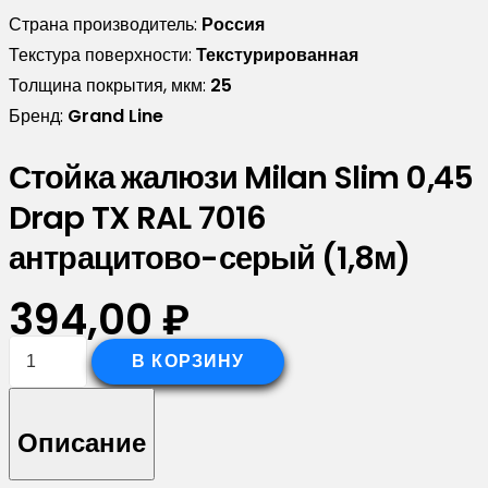
Страна производитель:
Россия
Текстура поверхности:
Текстурированная
Толщина покрытия, мкм:
25
Бренд:
Grand Line
Стойка жалюзи Milan Slim 0,45
Drap TX RAL 7016
антрацитово-серый (1,8м)
394,00
₽
Количество
В КОРЗИНУ
товара
Стойка
Описание
жалюзи
Milan