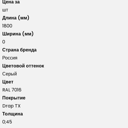
Цена за
Slim
шт
0,45
Длина (мм)
Drap
1800
TX
Ширина (мм)
RAL
0
7016
Страна бренда
антрацитово-
Россия
серый
Цветовой оттенок
(1,8м)
Серый
Цвет
RAL 7016
Покрытие
Drap TX
Толщина
0;45