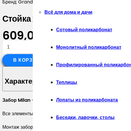
Бренд:
Grand Line
Всё для дома и дачи
Стойка жалюзи Milan,Tokyo 0,4
Сотовый поликарбонат
609,00
₽
Количество
Монолитный поликарбонат
товара
В КОРЗИНУ
Стойка
Профилированный поликарбо
жалюзи
Milan,Tokyo
Характеристики
Теплицы
0,45
Drap-
Лопаты из поликарбоната
Забор Milan
— классическое жалюзийное ограждение, за
double
Все элементы выполнены из оцинкованной стали с полим
TX
Беседки, лавочки, столы
RAL
Монтаж забора может осуществляться с вкладышем или б