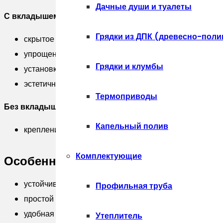
7024
Дачные души и туалеты
мокрый
С вкладышем:
асфальт
Грядки из ДПК (древесно-поли
скрытое крепление ламелей
(2м)
упрощенный и быстрый монтаж
Грядки и клумбы
установка без разметки (в отличие от монтажа с зак
эстетичный внешний вид
Термоприводы
Без вкладыша:
Капельный полив
крепление ламелей саморезами, заклепками
Комплектующие
Особенности:
устойчивость к ветровым нагрузкам — пропускают све
Профильная труба
простой монтаж без сварки
удобная транспортировка
Утеплитель