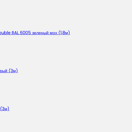
ouble RAL 6005 зеленый мох (1,8м)
ерый (3м)
 (3м)