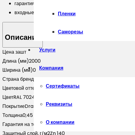
гарантия до 50 лет
входные группы с большой гарантией
Пленки
Саморезы
Описание
Услуги
Цена за
шт
Длина (мм)
2000
Компания
Ширина (мм)
0
Страна бренда
Россия
Сертификаты
Цветовой оттенок
Серый
Цвет
RAL 7024
Реквизиты
Покрытие
Drap-double TX
Толщина
0;45
О компании
Гарантия на технические хара
20 лет
Защитный слой, г/м2
Zn 140