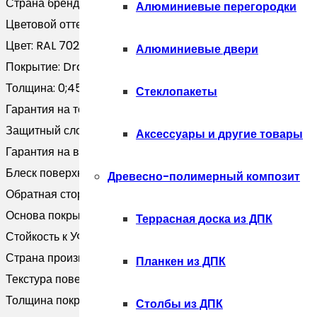
Страна бренда:
Россия
Алюминиевые перегородки
Цветовой оттенок:
Серый
Цвет:
RAL 7024
Алюминиевые двери
Покрытие:
Drap-double TX
Толщина:
0;45
Стеклопакеты
Гарантия на технические хара:
20 лет
Защитный слой, г/м2:
Zn 140
Аксессуары и другие товары
Гарантия на внешний вид:
10 лет
Блеск поверхности:
Матовая
Древесно-полимерный композит
Обратная сторона:
Двустороннее покрытие
Основа покрытия:
Полиэфир
Террасная доска из ДПК
Стойкость к УФ:
RUV3
Страна производитель:
Россия
Планкен из ДПК
Текстура поверхности:
Текстурированная
Толщина покрытия, мкм:
25
Столбы из ДПК