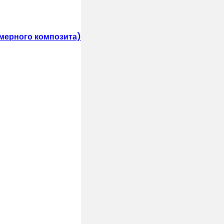
мерного композита)
лепками, саморезами)
т и воздух