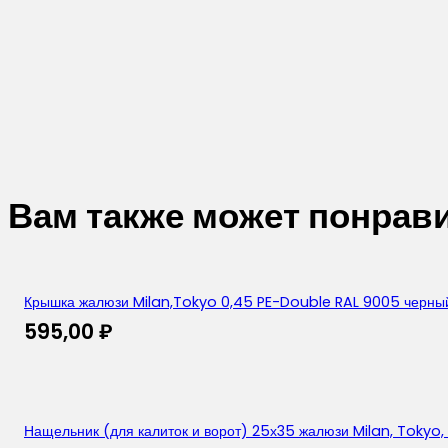
Вам также может понрав
Крышка жалюзи Milan,Tokyo 0,45 PE-Double RAL 9005 черны
595,00
₽
Нащельник (для калиток и ворот) 25х35 жалюзи Milan, Tokyo,