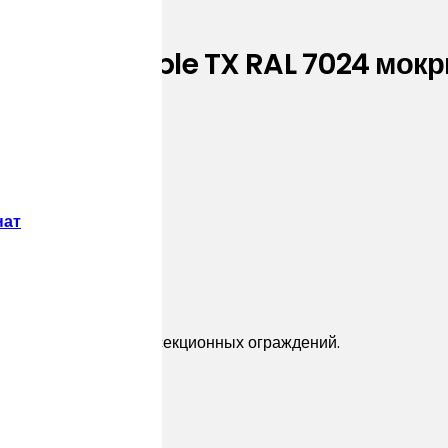
5 Drap-double TX RAL 7024 мокр
нат
дающее новый тренд секционных ограждений.
ерным покрытием.
ез вкладыша: