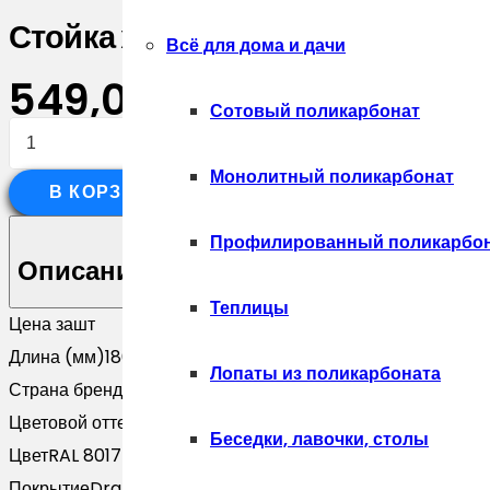
Стойка жалюзи Milan,Tokyo 0,4
Всё для дома и дачи
549,00
₽
Сотовый поликарбонат
Количество
товара
Монолитный поликарбонат
В КОРЗИНУ
Стойка
жалюзи
Профилированный поликарбо
Milan,Tokyo
Описание
0,45
Теплицы
Цена за
шт
Drap-
Длина (мм)
1800
double
Лопаты из поликарбоната
Страна бренда
Россия
TX
Цветовой оттенок
Коричневый
RAL
Беседки, лавочки, столы
Цвет
RAL 8017
8017
Покрытие
Drap-double TX