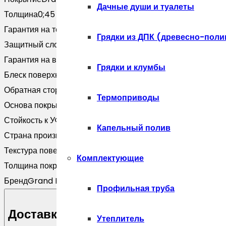
шоколад
Дачные души и туалеты
Толщина
0;45
(1,8м)
Гарантия на технические хара
20 лет
Грядки из ДПК (древесно-поли
Защитный слой, г/м2
Zn 140
Гарантия на внешний вид
10 лет
Грядки и клумбы
Блеск поверхности
Матовая
Обратная сторона
Двустороннее покрытие
Термоприводы
Основа покрытия
Полиэфир
Стойкость к УФ
RUV3
Капельный полив
Страна производитель
Россия
Текстура поверхности
Текстурированная
Комплектующие
Толщина покрытия, мкм
25
Бренд
Grand Line
Профильная труба
Доставка
Утеплитель