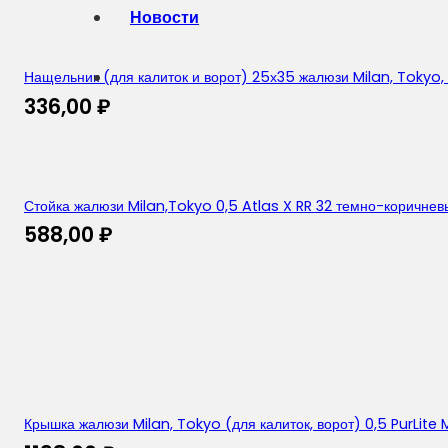
Новости
Нащельник (для калиток и ворот) 25х35 жалюзи Milan, Tokyo,
336,00
₽
Стойка жалюзи Milan,Tokyo 0,5 Atlas X RR 32 темно-коричнев
588,00
₽
Крышка жалюзи Milan, Tokyo (для калиток, ворот) 0,5 PurLite