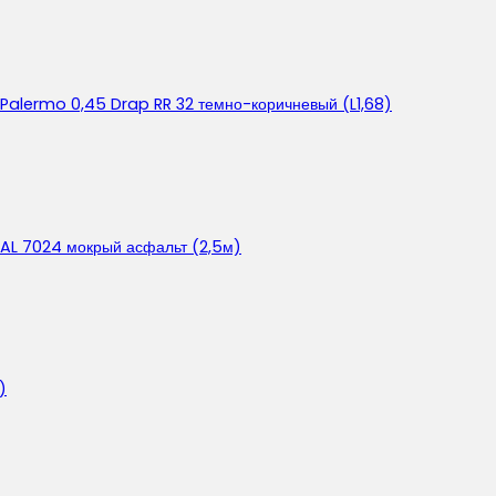
 Palermo 0,45 Drap RR 32 темно-коричневый (L1,68)
 RAL 7024 мокрый асфальт (2,5м)
)