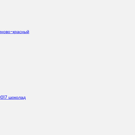
биново-красный
8017 шоколад