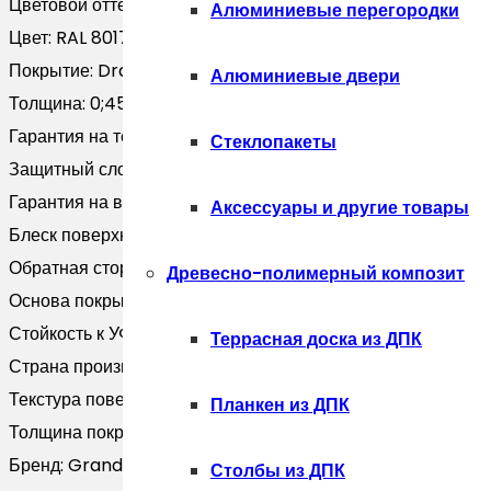
Цветовой оттенок:
Коричневый
Алюминиевые перегородки
Цвет:
RAL 8017
Покрытие:
Drap-double TX
Алюминиевые двери
Толщина:
0;45
Гарантия на технические хара:
20 лет
Стеклопакеты
Защитный слой, г/м2:
Zn 140
Гарантия на внешний вид:
10 лет
Аксессуары и другие товары
Блеск поверхности:
Матовая
Обратная сторона:
Двустороннее покрытие
Древесно-полимерный композит
Основа покрытия:
Полиэфир
Стойкость к УФ:
RUV3
Террасная доска из ДПК
Страна производитель:
Россия
Текстура поверхности:
Текстурированная
Планкен из ДПК
Толщина покрытия, мкм:
25
Бренд:
Grand Line
Столбы из ДПК