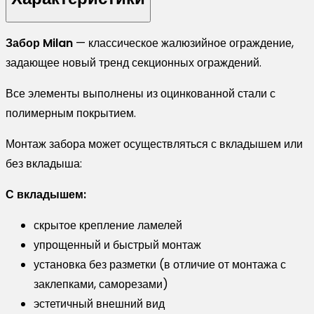
0,45
Drap
Забор Milan
— классическое жалюзийное ограждение,
RR
задающее новый тренд секционных ограждений.
32
темно-
Все элементы выполнены из оцинкованной стали с
коричневый
полимерным покрытием.
(2,5м)
Монтаж забора может осуществляться с вкладышем или
без вкладыша:
С вкладышем:
скрытое крепление ламелей
упрощенный и быстрый монтаж
установка без разметки (в отличие от монтажа с
заклепками, саморезами)
эстетичный внешний вид