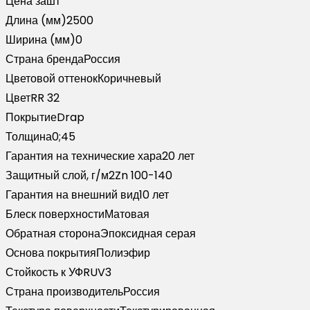
Цена за
шт
Длина (мм)
2500
Ширина (мм)
0
Страна бренда
Россия
Цветовой оттенок
Коричневый
Цвет
RR 32
Покрытие
Drap
Толщина
0;45
Гарантия на технические хара
20 лет
Защитный слой, г/м2
Zn 100-140
Гарантия на внешний вид
10 лет
Блеск поверхности
Матовая
Обратная сторона
Эпоксидная серая
Основа покрытия
Полиэфир
Стойкость к УФ
RUV3
Страна производитель
Россия