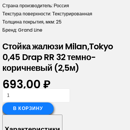
Страна производитель:
Россия
Текстура поверхности:
Текстурированная
Толщина покрытия, мкм:
25
Бренд:
Grand Line
Стойка жалюзи Milan,Tokyo
0,45 Drap RR 32 темно-
коричневый (2,5м)
693,00
₽
Количество
товара
Стойка
В КОРЗИНУ
жалюзи
Milan,Tokyo
Характеристики