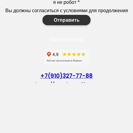
я не робот
*
Вы должны согласиться с условиями для продолжения
Отправить
Наши контакты
+7(910)327-77-88
https://goodstroy31.com
goodstroy31@mail.ru
мкр. «Северный», 7
Старый Оскол
Пн-Пт: с 10:00 до 18:00