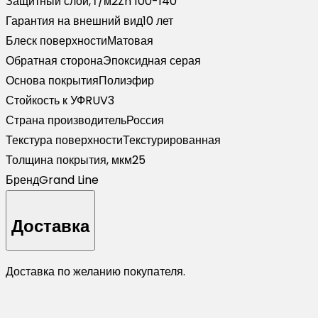
Защитный слой, г/м2
Zn 100-140
Гарантия на внешний вид
10 лет
Блеск поверхности
Матовая
Обратная сторона
Эпоксидная серая
Основа покрытия
Полиэфир
Стойкость к УФ
RUV3
Страна производитель
Россия
Текстура поверхности
Текстурированная
Толщина покрытия, мкм
25
Бренд
Grand Line
Доставка
Доставка по желанию покупателя.