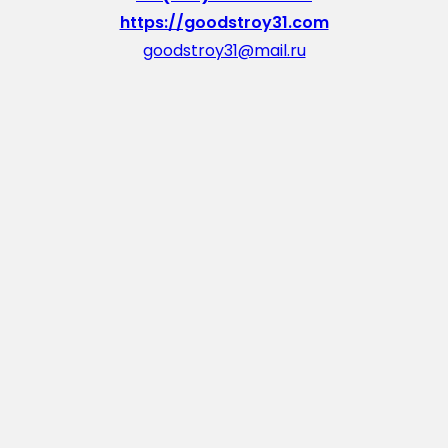
https://goodstroy31.com
goodstroy31@mail.ru
мкр. «Северный», 7
Старый Оскол
Пн-Пт: с 10:00 до 18:00
Сб: с 10:00 до 15:00
Вс: — выходной
Vkontakte
WhatsApp