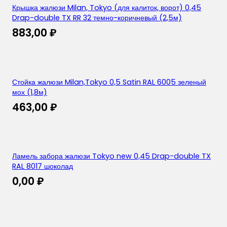
Крышка жалюзи Milan, Tokyo (для калиток, ворот) 0,45
Drap-double TX RR 32 темно-коричневый (2,5м)
883,00
₽
Стойка жалюзи Milan,Tokyo 0,5 Satin RAL 6005 зеленый
мох (1,8м)
463,00
₽
Ламель забора жалюзи Tokyo new 0,45 Drap-double TX
RAL 8017 шоколад
0,00
₽