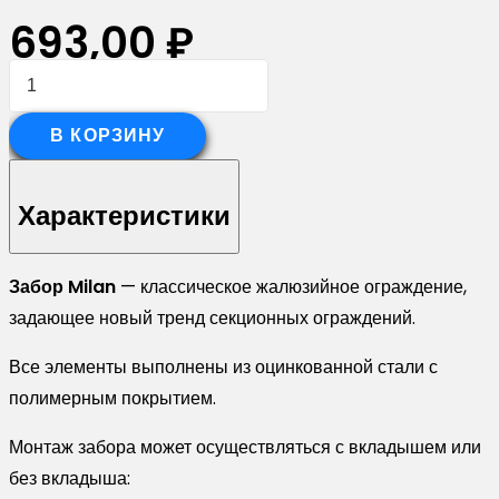
693,00
₽
Количество
товара
Стойка
В КОРЗИНУ
жалюзи
Milan,Tokyo
Характеристики
0,45
Drap
Забор Milan
— классическое жалюзийное ограждение,
TX
задающее новый тренд секционных ограждений.
RAL
3005
Все элементы выполнены из оцинкованной стали с
красное
полимерным покрытием.
вино
(2,5м)
Монтаж забора может осуществляться с вкладышем или
без вкладыша: