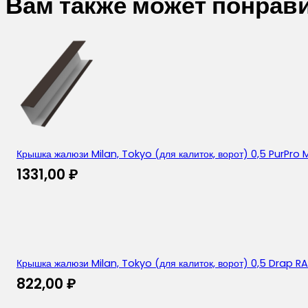
Вам также может понрав
Крышка жалюзи Milan, Tokyo (для калиток, ворот) 0,5 PurPro
1331,00
₽
Крышка жалюзи Milan, Tokyo (для калиток, ворот) 0,5 Drap R
822,00
₽