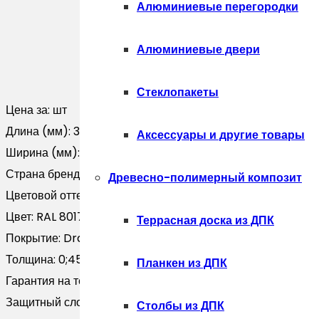
Алюминиевые перегородки
Алюминиевые двери
Стеклопакеты
Цена за:
шт
Длина (мм):
3000
Аксессуары и другие товары
Ширина (мм):
0
Страна бренда:
Россия
Древесно-полимерный композит
Цветовой оттенок:
Коричневый
Цвет:
RAL 8017
Террасная доска из ДПК
Покрытие:
Drap TX
Толщина:
0;45
Планкен из ДПК
Гарантия на технические хара:
20 лет
Защитный слой, г/м2:
Zn 100-140
Столбы из ДПК