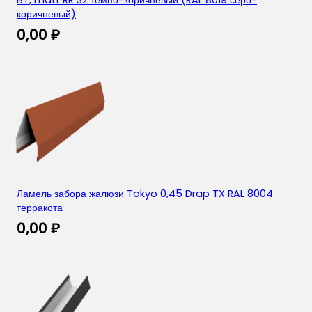
BT, matt RR 32 темно-коричневый (RAL 8019 серо-
коричневый)
0,00
₽
Ламель забора жалюзи Tokyo 0,45 Drap TX RAL 8004
терракота
0,00
₽