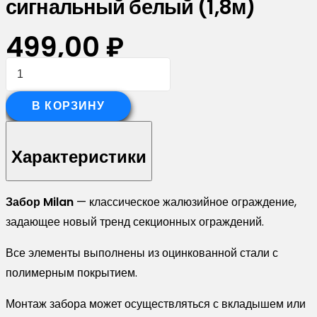
сигнальный белый (1,8м)
499,00
₽
Количество
товара
Стойка
В КОРЗИНУ
жалюзи
Milan,Tokyo
Характеристики
0,45
Drap
Забор Milan
— классическое жалюзийное ограждение,
TX
задающее новый тренд секционных ограждений.
RAL
9003
Все элементы выполнены из оцинкованной стали с
сигнальный
полимерным покрытием.
белый
(1,8м)
Монтаж забора может осуществляться с вкладышем или