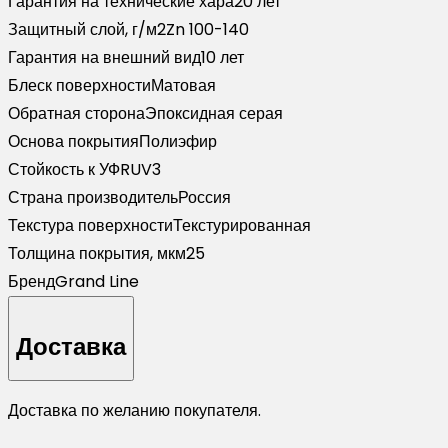
Гарантия на технические хара
20 лет
Защитный слой, г/м2
Zn 100-140
Гарантия на внешний вид
10 лет
Блеск поверхности
Матовая
Обратная сторона
Эпоксидная серая
Основа покрытия
Полиэфир
Стойкость к УФ
RUV3
Страна производитель
Россия
Текстура поверхности
Текстурированная
Толщина покрытия, мкм
25
Бренд
Grand Line
Доставка
Доставка по желанию покупателя.