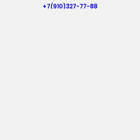
+7(910)327-77-88
https://goodstroy31.com
goodstroy31@mail.ru
мкр. «Северный», 7
Старый Оскол
Пн-Пт: с 10:00 до 18:00
Сб: с 10:00 до 15:00
Вс: — выходной
Vkontakte
WhatsApp