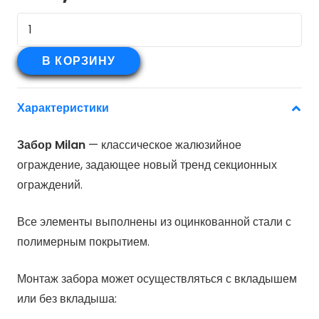
Количество
товара
Стойка
В КОРЗИНУ
жалюзи
Milan,Tokyo
Характеристики
0,45
PE
Забор Milan
— классическое жалюзийное
RAL
ограждение, задающее новый тренд секционных
3011
ограждений.
коричнево-
красный
Все элементы выполнены из оцинкованной стали с
(1,8м)
полимерным покрытием.
Монтаж забора может осуществляться с вкладышем
или без вкладыша: