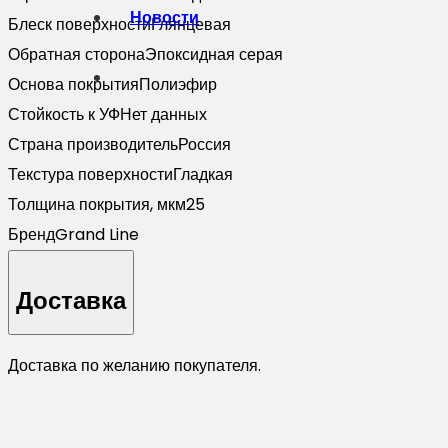
Новости
Блеск поверхности
Глянцевая
Обратная сторона
Эпоксидная серая
Основа покрытия
Полиэфир
Стойкость к УФ
Нет данных
Страна производитель
Россия
Текстура поверхности
Гладкая
Толщина покрытия, мкм
25
Бренд
Grand Line
Доставка
Доставка по желанию покупателя.