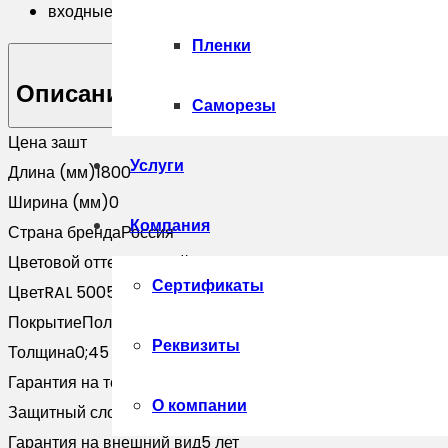
входные группы с большой гарантией
Пленки
Описание
Саморезы
Цена за
шт
Услуги
Длина (мм)
1800
Ширина (мм)
0
Компания
Страна бренда
Россия
Цветовой оттенок
Синий
Сертификаты
Цвет
RAL 5005
Покрытие
Полиэстер
Реквизиты
Толщина
0;45
Гарантия на технические хара
10 лет
О компании
Защитный слой, г/м2
Zn 60-100
Гарантия на внешний вид
5 лет