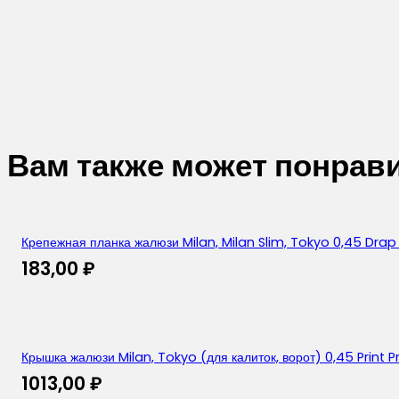
Вам также может понрав
Крепежная планка жалюзи Milan, Milan Slim, Tokyo 0,45 Drap 
183,00
₽
Крышка жалюзи Milan, Tokyo (для калиток, ворот) 0,45 Prin
1013,00
₽