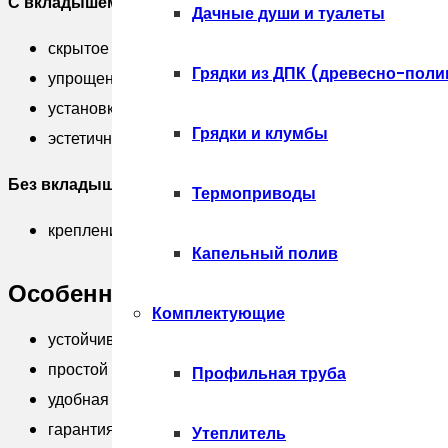
(1,8м)
С вкладышем:
Дачные души и туалеты
скрытое крепление ламелей
Грядки из ДПК (древесно-поли
упрощенный и быстрый монтаж
установка без разметки (в отличие от монтажа с зак
Грядки и клумбы
эстетичный внешний вид
Без вкладыша:
Термоприводы
крепление ламелей саморезами, заклепками
Капельный полив
Особенности:
Комплектующие
устойчивость к ветровым нагрузкам — пропускают све
простой монтаж без сварки
Профильная труба
удобная транспортировка
гарантия до 50 лет
Утеплитель