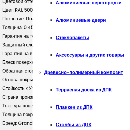
Цветовой оттенок:
Синий
Алюминиевые перегородки
Цвет:
RAL 5005
Покрытие:
Полиэстер
Алюминиевые двери
Толщина:
0;45
Гарантия на технические хара:
10 лет
Стеклопакеты
Защитный слой, г/м2:
Zn 60-100
Гарантия на внешний вид:
5 лет
Аксессуары и другие товары
Блеск поверхности:
Глянцевая
Обратная сторона:
Эпоксидная серая
Древесно-полимерный композит
Основа покрытия:
Полиэфир
Стойкость к УФ:
Нет данных
Террасная доска из ДПК
Страна производитель:
Россия
Текстура поверхности:
Гладкая
Планкен из ДПК
Толщина покрытия, мкм:
25
Бренд:
Grand Line
Столбы из ДПК