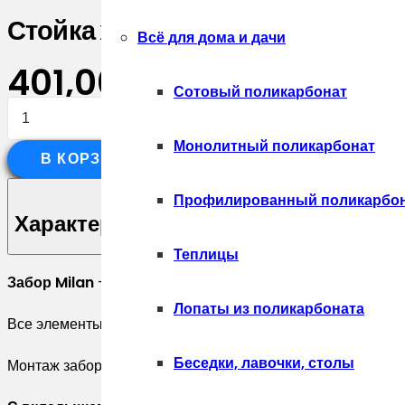
Стойка жалюзи Milan,Tokyo 0,4
Всё для дома и дачи
401,00
₽
Сотовый поликарбонат
Количество
товара
Монолитный поликарбонат
В КОРЗИНУ
Стойка
жалюзи
Профилированный поликарбо
Milan,Tokyo
Характеристики
0,45
Теплицы
PE
Забор Milan
— классическое жалюзийное ограждение, за
RAL
Лопаты из поликарбоната
Все элементы выполнены из оцинкованной стали с полим
5005
сигнальный
Беседки, лавочки, столы
Монтаж забора может осуществляться с вкладышем или б
синий