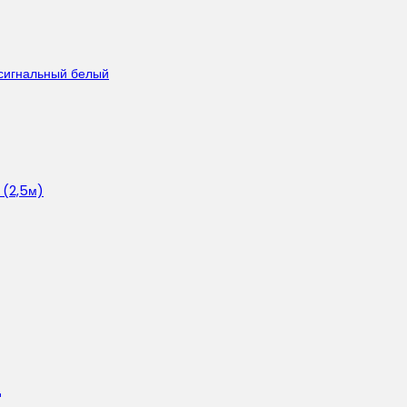
сигнальный белый
 (2,5м)
д