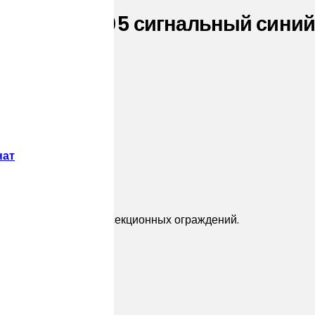
5 PE RAL 5005 сигнальный синий 
нат
дающее новый тренд секционных ограждений.
ерным покрытием.
ез вкладыша: