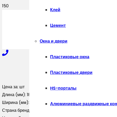
Клей
ПОЛУЧИТЬ
Цемент
Окна и двери
Пластиковые окна
+7-910-327-77-88
Пластиковые двери
Цена за:
шт
HS-порталы
+7-909-207-59-57
Длина (мм):
1800
Ширина (мм):
0
Алюминиевые раздвижные кон
Страна бренда:
Россия