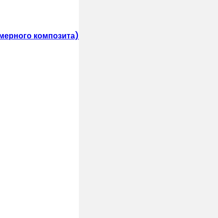
мерного композита)
лепками, саморезами)
т и воздух