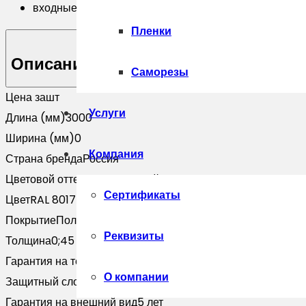
входные группы с большой гарантией
Пленки
Описание
Саморезы
Цена за
шт
Услуги
Длина (мм)
3000
Ширина (мм)
0
Компания
Страна бренда
Россия
Цветовой оттенок
Коричневый
Сертификаты
Цвет
RAL 8017
Покрытие
Полиэстер
Реквизиты
Толщина
0;45
Гарантия на технические хара
10 лет
О компании
Защитный слой, г/м2
Zn 60-100
Гарантия на внешний вид
5 лет