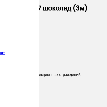
 PE RAL 8017 шоколад (3м)
нат
дающее новый тренд секционных ограждений.
ерным покрытием.
ез вкладыша: