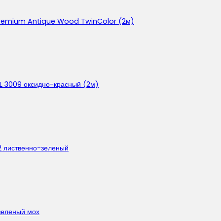
t Premium Antique Wood TwinColor (2м)
AL 3009 оксидно-красный (2м)
2 лиственно-зеленый
зеленый мох