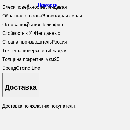
Новости
Блеск поверхности
Глянцевая
Обратная сторона
Эпоксидная серая
Основа покрытия
Полиэфир
Стойкость к УФ
Нет данных
Страна производитель
Россия
Текстура поверхности
Гладкая
Толщина покрытия, мкм
25
Бренд
Grand Line
Доставка
Доставка по желанию покупателя.