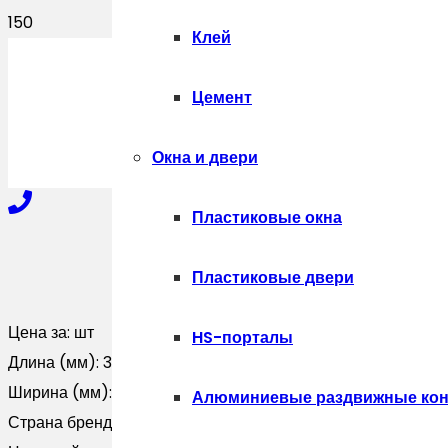
Клей
ПОЛУЧИТЬ
Цемент
Окна и двери
Пластиковые окна
+7-910-327-77-88
Пластиковые двери
Цена за:
шт
HS-порталы
+7-909-207-59-57
Длина (мм):
3000
Ширина (мм):
0
Алюминиевые раздвижные кон
Страна бренда:
Россия