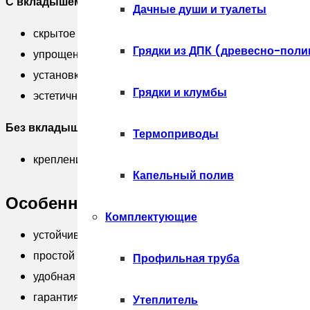
С вкладышем:
Дачные души и туалеты
скрытое крепление ламелей
Грядки из ДПК (древесно-поли
упрощенный и быстрый монтаж
установка без разметки (в отличие от монтажа с зак
Грядки и клумбы
эстетичный внешний вид
Без вкладыша:
Термоприводы
крепление ламелей саморезами, заклепками
Капельный полив
Особенности:
Комплектующие
устойчивость к ветровым нагрузкам — пропускают све
простой монтаж без сварки
Профильная труба
удобная транспортировка
гарантия до 50 лет
Утеплитель