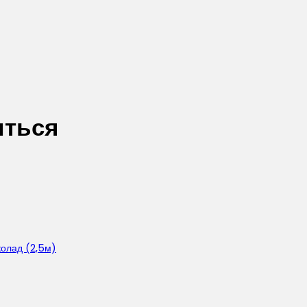
иться
колад (2,5м)