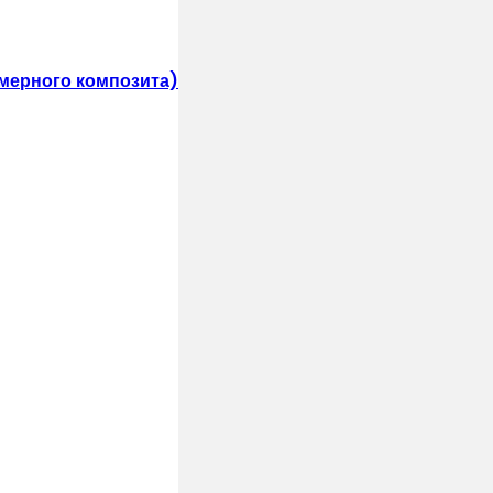
мерного композита)
лепками, саморезами)
т и воздух