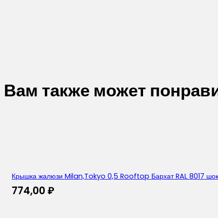
Вам также может понрав
Крышка жалюзи Milan,Tokyo 0,5 Rooftop Бархат RAL 8017 шо
774,00
₽