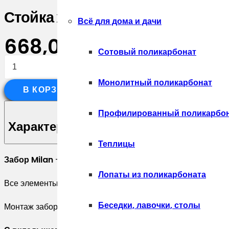
Стойка жалюзи Milan,Tokyo 0,45
Всё для дома и дачи
668,00
₽
Сотовый поликарбонат
Количество
товара
Монолитный поликарбонат
В КОРЗИНУ
Стойка
жалюзи
Профилированный поликарбо
Milan,Tokyo
Характеристики
0,45
Теплицы
PE
Забор Milan
— классическое жалюзийное ограждение, за
RAL
Лопаты из поликарбоната
Все элементы выполнены из оцинкованной стали с полим
8017
шоколад
Беседки, лавочки, столы
Монтаж забора может осуществляться с вкладышем или б
(3м)