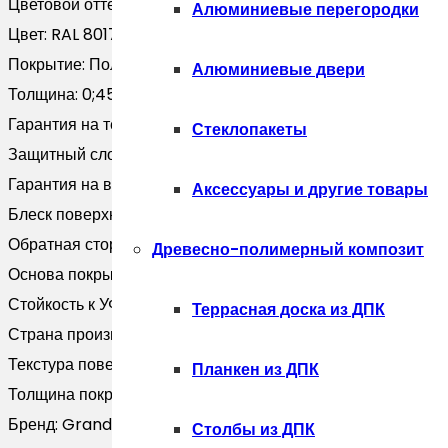
Цветовой оттенок:
Коричневый
Алюминиевые перегородки
Цвет:
RAL 8017
Покрытие:
Полиэстер
Алюминиевые двери
Толщина:
0;45
Гарантия на технические хара:
10 лет
Стеклопакеты
Защитный слой, г/м2:
Zn 60-100
Гарантия на внешний вид:
5 лет
Аксессуары и другие товары
Блеск поверхности:
Глянцевая
Обратная сторона:
Эпоксидная серая
Древесно-полимерный композит
Основа покрытия:
Полиэфир
Стойкость к УФ:
Нет данных
Террасная доска из ДПК
Страна производитель:
Россия
Текстура поверхности:
Гладкая
Планкен из ДПК
Толщина покрытия, мкм:
25
Бренд:
Grand Line
Столбы из ДПК