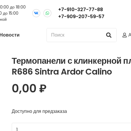
10:00 до 18:00
+7-910-327-77-88
0 до 15:00
+7-909-207-59-57
дной
Новости
А
Термопанели с клинкерной пл
R686 Sintra Ardor Calino
0,00
₽
Доступно для предзаказа
Количество