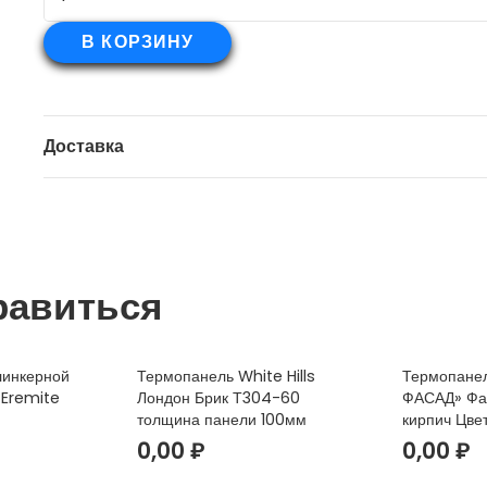
товара
В КОРЗИНУ
Термопанели
с
клинкерной
Доставка
плиткой
Feldhaus
Klinker
R686
Sintra
равиться
Ardor
Calino
линкерной
Термопанель White Hills
Термопане
 Eremite
Лондон Брик Т304-60
ФАСАД» Фак
толщина панели 100мм
кирпич Цве
0,00
₽
0,00
₽