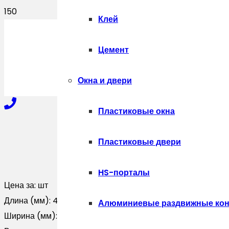
Клей
ПОЛУЧИТЬ
Цемент
Окна и двери
Пластиковые окна
+7-910-327-77-88
Пластиковые двери
HS-порталы
+7-909-207-59-57
Цена за:
шт
Длина (мм):
4000
Алюминиевые раздвижные кон
Ширина (мм):
140