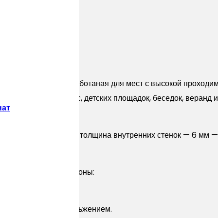
ка, специально разработаная для мест с высокой проходи
а пола уличных террас, детских площадок, беседок, веранд
нат
работки. Увеличенная толщина внутренних стенок — 6 мм —
еет две лицевые стороны:
личается меньшим скольжением.