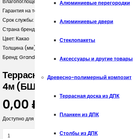
Влагопоглощение:
менее 1%
Алюминиевые перегородки
Гарантия на технические хара:
5 лет
Срок службы:
20 лет
Алюминиевые двери
Страна бренда:
Россия
Цвет:
Какао
Стеклопакеты
Толщина (мм):
22
Бренд:
Grand Line
Аксессуары и другие товары
Террасная доска ДПК Grand Lin
Древесно-полимерный композит
4м (БШТ)
Террасная доска из ДПК
0,00
₽
Планкен из ДПК
Доступно для предзаказа
Количество
Столбы из ДПК