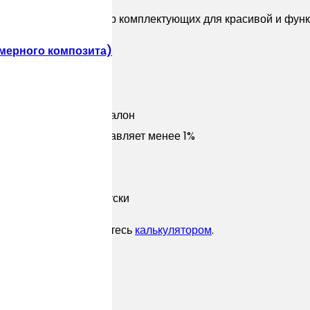
ДПК, но и полный набор комплектующих для красивой и фу
мерного композита)
rand Line
менный гарантийный талон
 влагопоглощение составляет менее 1%
м 0,1 м)
ступени, столбы, бруски
лектующих воспользуйтесь
калькулятором
.