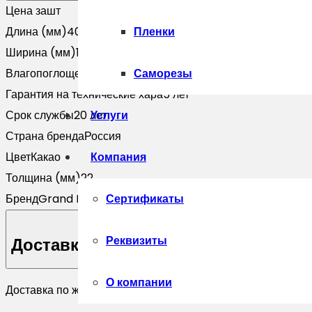
Цена за
шт
Длина (мм)
4000
Пленки
Ширина (мм)
140
Влагопоглощение
менее 1%
Саморезы
Гарантия на технические хара
5 лет
Срок службы
20 лет
Услуги
Страна бренда
Россия
Цвет
Какао
Компания
Толщина (мм)
22
Бренд
Grand Line
Сертификаты
Реквизиты
Доставка
О компании
Доставка по желанию покупателя.