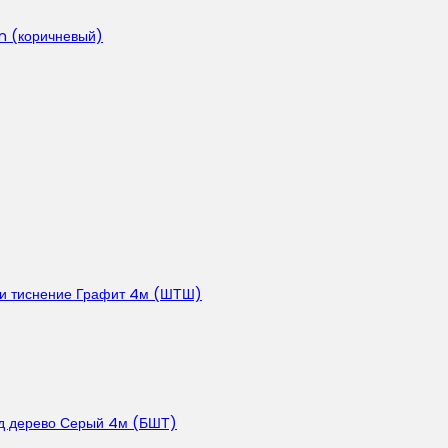
n (коричневый)
 и тиснение Графит 4м (ШТШ)
од дерево Серый 4м (БШТ)