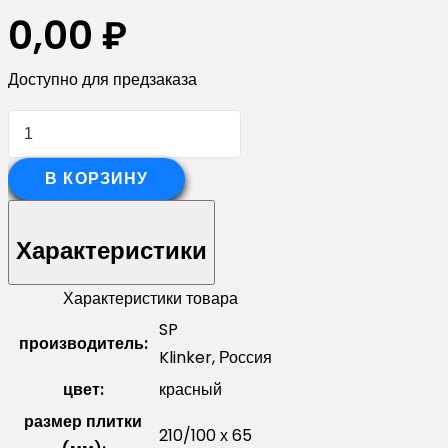
0,00
₽
Доступно для предзаказа
Количество
товара
Угловая
В КОРЗИНУ
гибкая
клинкерная
Характеристики
плитка
длинная
Характеристики товара
SP
SP
производитель:
65L-
Klinker, Россия
006
цвет:
красный
размер плитки
210/100 х 65