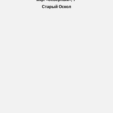
Старый Оскол
Пн-Пт: с 10:00 до 18:00
Сб: с 10:00 до 15:00
Вс: — выходной
Vkontakte
WhatsApp