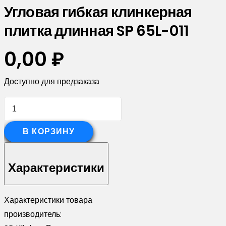
Угловая гибкая клинкерная
плитка длинная SP 65L-011
0,00
₽
Доступно для предзаказа
Количество
товара
Угловая
В КОРЗИНУ
гибкая
клинкерная
Характеристики
плитка
длинная
Характеристики товара
SP
производитель:
65L-