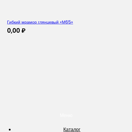
Гибкий мрамор глянцевый «М65»
0,00
₽
Меню
Каталог