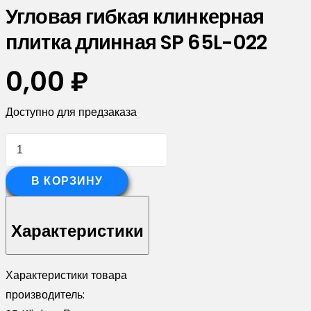
Угловая гибкая клинкерная
плитка длинная SP 65L-022
0,00
₽
Доступно для предзаказа
Количество
товара
Угловая
В КОРЗИНУ
гибкая
клинкерная
Характеристики
плитка
длинная
Характеристики товара
SP
производитель:
65L-