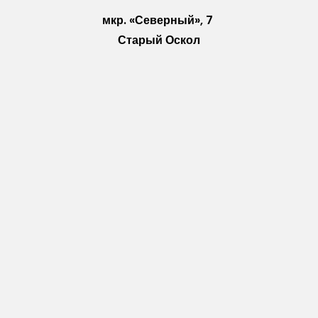
мкр. «Северный», 7
Старый Оскол
Пн-Пт: с 10:00 до 18:00
Сб: с 10:00 до 15:00
Вс: — выходной
Vkontakte
WhatsApp