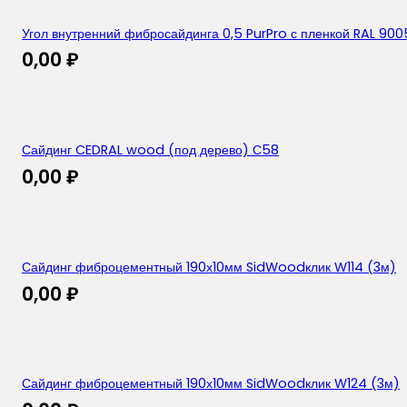
Угол внутренний фибросайдинга 0,5 PurPro с пленкой RAL 900
0,00
₽
Сайдинг CEDRAL wood (под дерево) С58
0,00
₽
Сайдинг фиброцементный 190х10мм SidWoodклик W114 (3м)
0,00
₽
Сайдинг фиброцементный 190х10мм SidWoodклик W124 (3м)