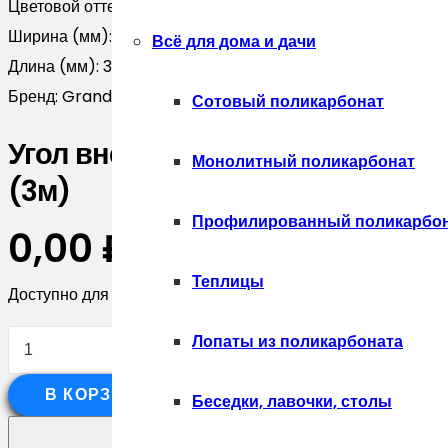
Цветовой оттенок:
Серый
Ширина (мм):
0
Всё для дома и дачи
Длина (мм):
3000
Бренд:
Grand Line
Сотовый поликарбонат
Угол внешний асимметричный ф
Монолитный поликарбонат
(3м)
Профилированный поликарбо
0,00
₽
Теплицы
Доступно для предзаказа
Количество
Лопаты из поликарбоната
товара
В КОРЗИНУ
Угол
Беседки, лавочки, столы
внешний