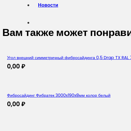
Новости
Вам также может понрав
Угол внешний симметричный фибросайдинга 0,5 Drap TX RAL 
0,00
₽
Фибросайдинг Фибратек 3000x190x8мм колор белый
0,00
₽