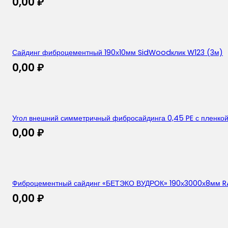
0,00
₽
Сайдинг фиброцементный 190х10мм SidWoodклик W123 (3м)
0,00
₽
Угол внешний симметричный фибросайдинга 0,45 PE с пленко
0,00
₽
Фиброцементный сайдинг «БЕТЭКО ВУДРОК» 190х3000х8мм R
0,00
₽