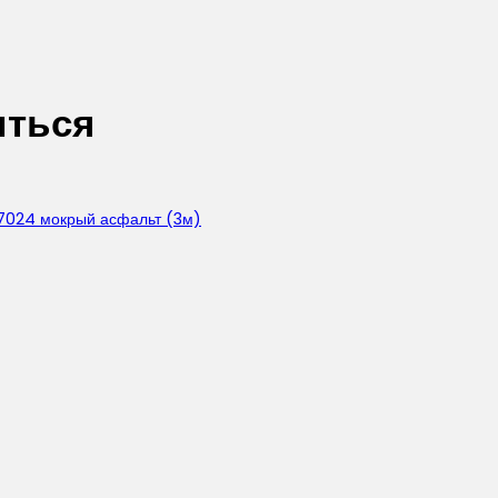
иться
7024 мокрый асфальт (3м)