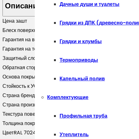
асимметричный
Дачные души и туалеты
Описание
фибросайдинга
Цена за
шт
0,45
Грядки из ДПК (древесно-поли
Блеск поверхности
Матовая
Drap
Гарантия на внешний вид
10 лет
RAL
Грядки и клумбы
Гарантия на технические хара
20 лет
7024
Защитный слой, г/м2
Zn 100-140
мокрый
Термоприводы
Обратная сторона
Эпоксидная серая
асфальт
Основа покрытия
Полиэфир
(3м)
Капельный полив
Стойкость к УФ
RUV3
Страна бренда
Россия
Комплектующие
Страна производитель
Россия
Текстура поверхности
Текстурированная
Профильная труба
Толщина покрытия, мкм
25
Цвет
RAL 7024
Утеплитель