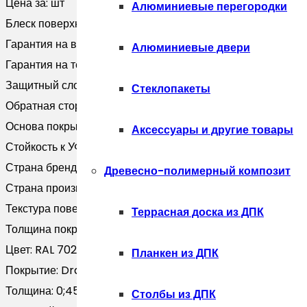
Цена за:
шт
Алюминиевые перегородки
Блеск поверхности:
Матовая
Гарантия на внешний вид:
10 лет
Алюминиевые двери
Гарантия на технические хара:
20 лет
Защитный слой, г/м2:
Zn 100-140
Стеклопакеты
Обратная сторона:
Эпоксидная серая
Основа покрытия:
Полиэфир
Аксессуары и другие товары
Стойкость к УФ:
RUV3
Страна бренда:
Россия
Древесно-полимерный композит
Страна производитель:
Россия
Текстура поверхности:
Текстурированная
Террасная доска из ДПК
Толщина покрытия, мкм:
25
Цвет:
RAL 7024
Планкен из ДПК
Покрытие:
Drap
Толщина:
0;45
Столбы из ДПК