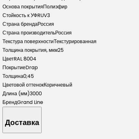
Основа покрытия
Полиэфир
Стойкость к УФ
RUV3
Страна бренда
Россия
Страна производитель
Россия
Текстура поверхности
Текстурированная
Толщина покрытия, мкм
25
Цвет
RAL 8004
Покрытие
Drap
Толщина
0;45
Цветовой оттенок
Коричневый
Длина (мм)
3000
Бренд
Grand Line
Доставка