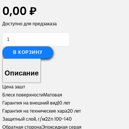
0,00
₽
Доступно для предзаказа
Количество
товара
Угол
В КОРЗИНУ
внешний
асимметричный
Описание
фибросайдинга
0,45
Цена за
шт
Drap
Блеск поверхности
Матовая
RAL
Гарантия на внешний вид
10 лет
8004
Гарантия на технические хара
20 лет
терракота
Защитный слой, г/м2
Zn 100-140
(3м)
Обратная сторона
Эпоксидная серая