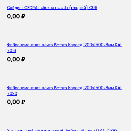
Сайдинг CEDRAL click smooth (гладкий) С06
0,00
₽
Фиброцементная плита Бетэко Короед 1200х1500х8мм RAL
7016
0,00
₽
Фиброцементная плита Бетэко Короед 1200х1500х8мм RAL
7030
0,00
₽
Угол внешний симметричный фибросайдинга 0,45 Drap