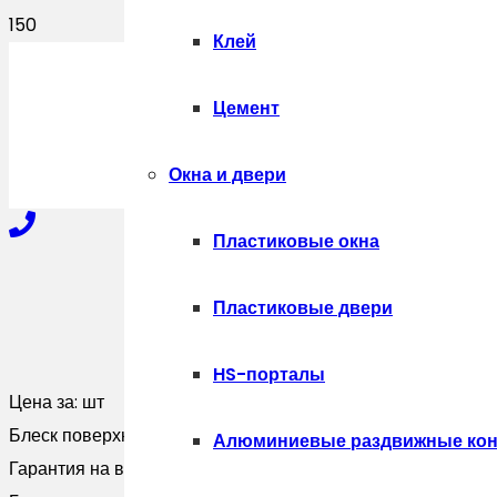
Клей
ПОЛУЧИТЬ
Цемент
Окна и двери
Пластиковые окна
+7-910-327-77-88
Пластиковые двери
HS-порталы
+7-909-207-59-57
Цена за:
шт
Блеск поверхности:
Глянцевая
Алюминиевые раздвижные кон
Гарантия на внешний вид:
5 лет