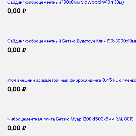
Сайдинг фиброцементный 190х8мм SidWood W104 (3м)
0,00
₽
Сайдинг фиброцементный Бетэко Вудстоун Клик 190х3000х10мм
0,00
₽
Угол внешний асимметричный фибросайдинга 0,45 PE с пленк
0,00
₽
Фиброцементная плита Бетэко Муар 1200х1500х8мм RAL 8019
0,00
₽