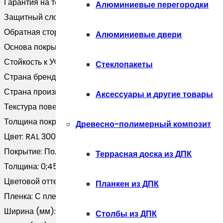
Гарантия на технические хара:
10 лет
Алюминиевые перегородки
Защитный слой, г/м2:
Zn 60-100
Обратная сторона:
Эпоксидная серая
Алюминиевые двери
Основа покрытия:
Полиэфир
Стойкость к УФ:
Нет данных
Стеклопакеты
Страна бренда:
Россия
Страна производитель:
Россия
Аксессуары и другие товары
Текстура поверхности:
Гладкая
Толщина покрытия, мкм:
25
Древесно-полимерный композит
Цвет:
RAL 3003
Покрытие:
Полиэстер
Террасная доска из ДПК
Толщина:
0;45
Цветовой оттенок:
Красный
Планкен из ДПК
Пленка:
С пленкой
Ширина (мм):
0
Столбы из ДПК