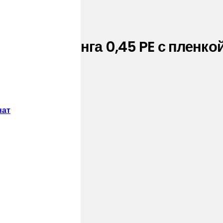
ибросайдинга 0,45 PE с пленко
нат