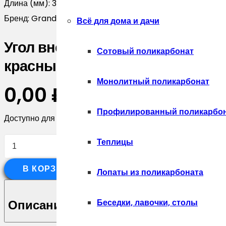
Длина (мм):
3000
Бренд:
Grand Line
Всё для дома и дачи
Угол внешний асимметричный ф
Сотовый поликарбонат
красный (3м)
Монолитный поликарбонат
0,00
₽
Профилированный поликарбо
Доступно для предзаказа
Количество
Теплицы
товара
В КОРЗИНУ
Угол
Лопаты из поликарбоната
внешний
асимметричный
Беседки, лавочки, столы
Описание
фибросайдинга