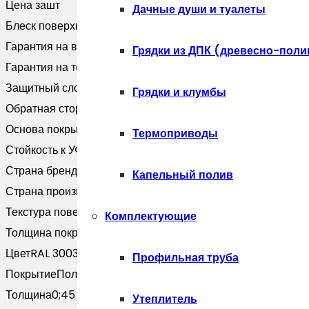
Цена за
шт
0,45
Дачные души и туалеты
Блеск поверхности
Глянцевая
PE
Гарантия на внешний вид
5 лет
с
Грядки из ДПК (древесно-поли
Гарантия на технические хара
10 лет
пленкой
Защитный слой, г/м2
Zn 60-100
RAL
Грядки и клумбы
Обратная сторона
Эпоксидная серая
3003
Основа покрытия
Полиэфир
рубиново-
Термоприводы
Стойкость к УФ
Нет данных
красный
Страна бренда
Россия
(3м)
Капельный полив
Страна производитель
Россия
Текстура поверхности
Гладкая
Комплектующие
Толщина покрытия, мкм
25
Цвет
RAL 3003
Профильная труба
Покрытие
Полиэстер
Толщина
0;45
Утеплитель