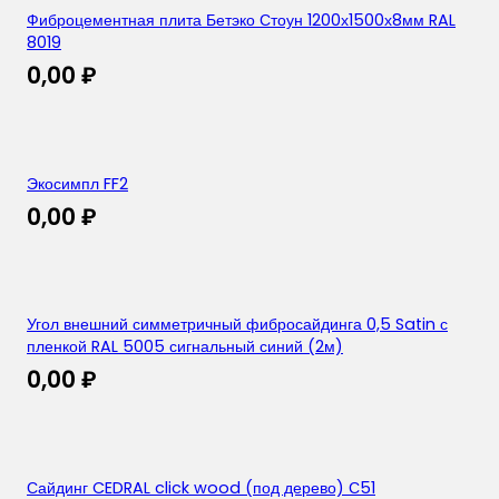
Фиброцементная плита Бетэко Стоун 1200х1500х8мм RAL
8019
0,00
₽
Экосимпл FF2
0,00
₽
Угол внешний симметричный фибросайдинга 0,5 Satin с
пленкой RAL 5005 сигнальный синий (2м)
0,00
₽
Сайдинг CEDRAL click wood (под дерево) С51