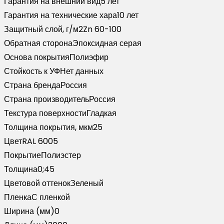
Гарантия на внешний вид
5 лет
пленкой
Гарантия на технические хара
10 лет
RAL
Защитный слой, г/м2
Zn 60-100
6005
Обратная сторона
Эпоксидная серая
зеленый
Основа покрытия
Полиэфир
мох
Стойкость к УФ
Нет данных
(3м)
Страна бренда
Россия
Страна производитель
Россия
Текстура поверхности
Гладкая
Толщина покрытия, мкм
25
Цвет
RAL 6005
Покрытие
Полиэстер
Толщина
0;45
Цветовой оттенок
Зеленый
Пленка
С пленкой
Ширина (мм)
0