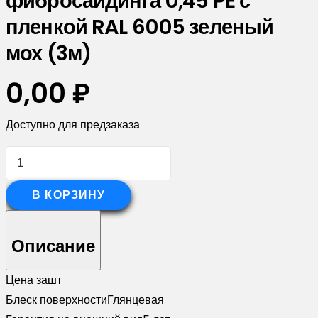
фибросайдинга 0,45 PE с
пленкой RAL 6005 зеленый
мох (3м)
0,00
₽
Доступно для предзаказа
Количество
товара
Угол
В КОРЗИНУ
внешний
асимметричный
Описание
фибросайдинга
0,45
Цена за
шт
PE
Блеск поверхности
Глянцевая
с