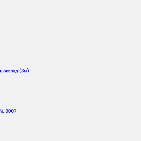
 шоколад (3м)
AL 8007