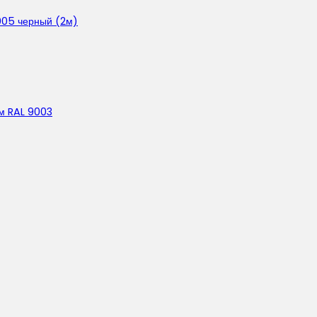
005 черный (2м)
м RAL 9003