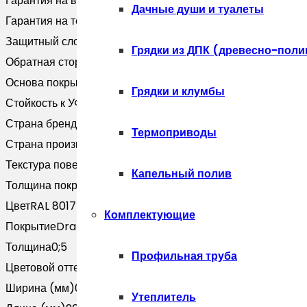
Гарантия на внешний вид
10 лет
RAL
Дачные души и туалеты
Гарантия на технические хара
20 лет
8017
Защитный слой, г/м2
Zn 100-140
шоколад
Грядки из ДПК (древесно-поли
Обратная сторона
Эпоксидная серая
(2м)
Основа покрытия
Полиэфир
Грядки и клумбы
Стойкость к УФ
RUV3
Страна бренда
Россия
Термоприводы
Страна производитель
Россия
Текстура поверхности
Текстурированная
Капельный полив
Толщина покрытия, мкм
25
Цвет
RAL 8017
Комплектующие
Покрытие
Drap
Толщина
0;5
Профильная труба
Цветовой оттенок
Коричневый
Ширина (мм)
0
Утеплитель