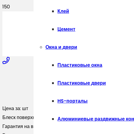
Клей
ПОЛУЧИТЬ
Цемент
Окна и двери
Пластиковые окна
+7-910-327-77-88
Пластиковые двери
HS-порталы
+7-909-207-59-57
Цена за:
шт
Блеск поверхности:
Матовая
Алюминиевые раздвижные кон
Гарантия на внешний вид:
10 лет