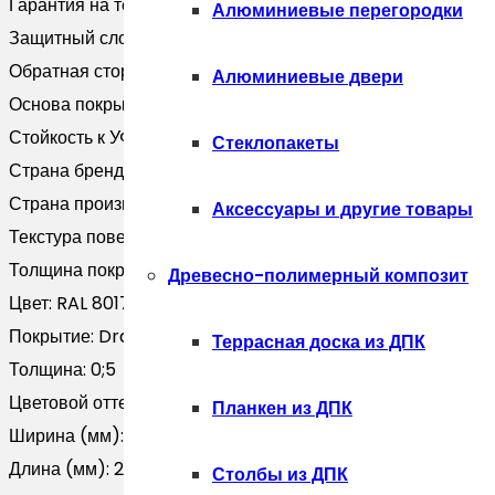
Гарантия на технические хара:
20 лет
Алюминиевые перегородки
Защитный слой, г/м2:
Zn 100-140
Обратная сторона:
Эпоксидная серая
Алюминиевые двери
Основа покрытия:
Полиэфир
Стойкость к УФ:
RUV3
Стеклопакеты
Страна бренда:
Россия
Страна производитель:
Россия
Аксессуары и другие товары
Текстура поверхности:
Текстурированная
Толщина покрытия, мкм:
25
Древесно-полимерный композит
Цвет:
RAL 8017
Покрытие:
Drap
Террасная доска из ДПК
Толщина:
0;5
Цветовой оттенок:
Коричневый
Планкен из ДПК
Ширина (мм):
0
Длина (мм):
2000
Столбы из ДПК