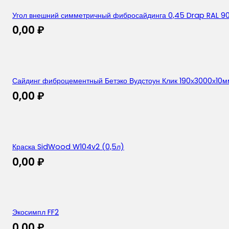
Угол внешний симметричный фибросайдинга 0,45 Drap RAL 9
0,00
₽
Сайдинг фиброцементный Бетэко Вудстоун Клик 190х3000х10м
0,00
₽
Краска SidWood W104v2 (0,5л)
0,00
₽
Экосимпл FF2
0,00
₽