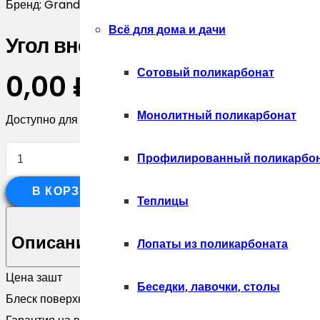
Бренд:
Grand Line
Всё для дома и дачи
Угол внешний асимметричный ф
Сотовый поликарбонат
0,00
₽
Монолитный поликарбонат
Доступно для предзаказа
Количество
Профилированный поликарбо
товара
В КОРЗИНУ
Угол
Теплицы
внешний
асимметричный
Описание
Лопаты из поликарбоната
фибросайдинга
Цена за
шт
0,5
Беседки, лавочки, столы
Блеск поверхности
Матовая
Drap