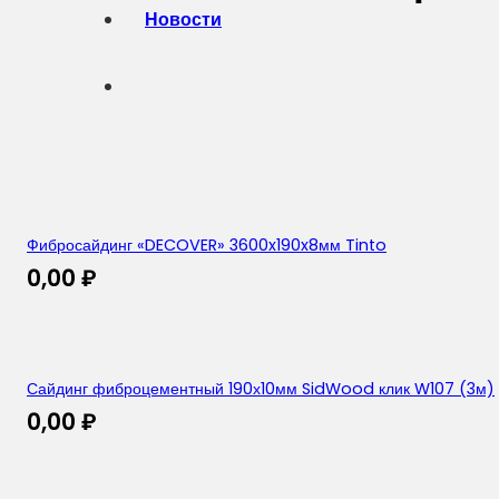
Новости
Фибросайдинг «DECOVER» 3600x190x8мм Tinto
0,00
₽
Сайдинг фиброцементный 190х10мм SidWood клик W107 (3м)
0,00
₽