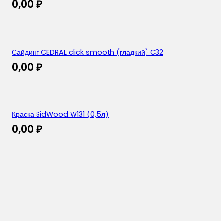
0,00
₽
Сайдинг CEDRAL click smooth (гладкий) С32
0,00
₽
Краска SidWood W131 (0,5л)
0,00
₽