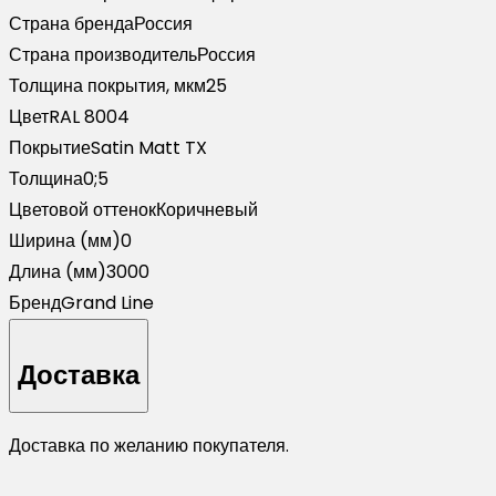
(3м)
Страна бренда
Россия
Страна производитель
Россия
Толщина покрытия, мкм
25
Цвет
RAL 8004
Покрытие
Satin Matt TX
Толщина
0;5
Цветовой оттенок
Коричневый
Ширина (мм)
0
Длина (мм)
3000
Бренд
Grand Line
Доставка
Доставка по желанию покупателя.