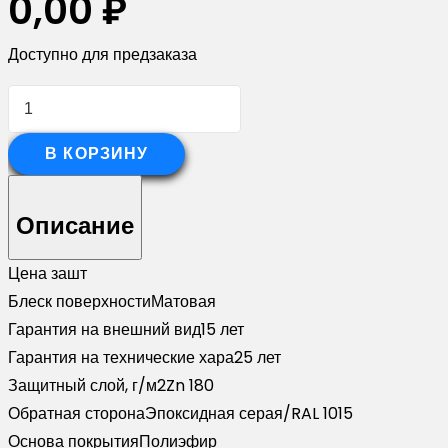
0,00
₽
Доступно для предзаказа
Количество
товара
Угол
В КОРЗИНУ
внешний
асимметричный
Описание
фибросайдинга
0,5
Цена за
шт
Satin
Блеск поверхности
Матовая
Matt
Гарантия на внешний вид
15 лет
TX
Гарантия на технические хара
25 лет
RAL
Защитный слой, г/м2
Zn 180
8004
Обратная сторона
Эпоксидная серая/RAL 1015
терракота
Основа покрытия
Полиэфир