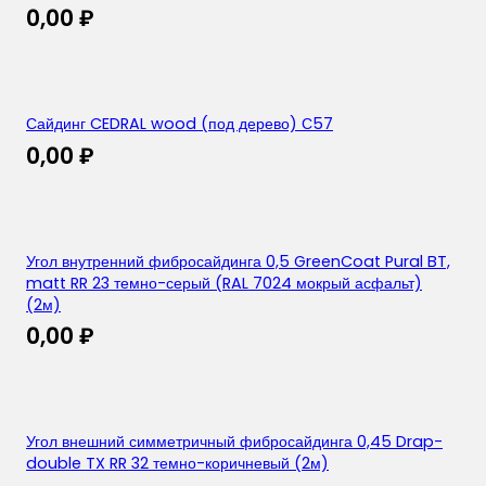
0,00
₽
Сайдинг CEDRAL wood (под дерево) С57
0,00
₽
Угол внутренний фибросайдинга 0,5 GreenCoat Pural BT,
matt RR 23 темно-серый (RAL 7024 мокрый асфальт)
(2м)
0,00
₽
Угол внешний симметричный фибросайдинга 0,45 Drap-
double TX RR 32 темно-коричневый (2м)