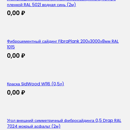
пленкой RAL 5021 водная синь (2м)
0,00
₽
Фиброцементный сайдинг FibraPlank 200х3000х8мм RAL
1015
0,00
₽
Краска SidWood W116 (0,5л)
0,00
₽
Угол внешний симметричный фибросайдинга 0,5 Drap RAL
7024 мокрый асфальт (2м)