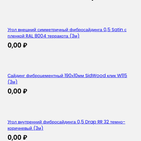
Угол внешний симметричный фибросайдинга 0,5 Satin с
пленкой RAL 8004 терракота (3м)
0,00
₽
Сайдинг фиброцементный 190х10мм SidWood клик W115
(3м)
0,00
₽
Угол внутренний фибросайдинга 0,5 Drap RR 32 темно-
коричневый (3м)
0,00
₽