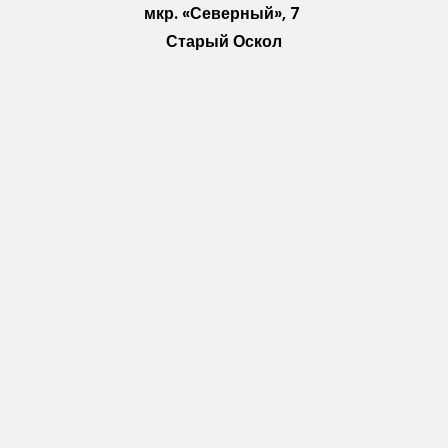
мкр. «Северный», 7
Старый Оскол
Пн-Пт: с 10:00 до 18:00
Сб: с 10:00 до 15:00
Вс: — выходной
Vkontakte
WhatsApp