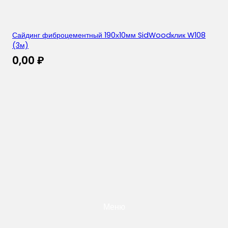
Сайдинг фиброцементный 190х10мм SidWoodклик W108
(3м)
0,00
₽
Меню