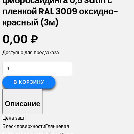
фибросайдинга 0,5 Satin с
пленкой RAL 3009 оксидно-
красный (3м)
0,00
₽
Доступно для предзаказа
Количество
товара
Угол
В КОРЗИНУ
внешний
асимметричный
Описание
фибросайдинга
0,5
Цена за
шт
Satin
Блеск поверхности
Глянцевая
с