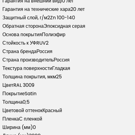
Гарантия на внешний вид
10 лет
пленкой
Гарантия на технические хара
20 лет
RAL
Защитный слой, г/м2
Zn 100-140
3009
Обратная сторона
Эпоксидная серая
оксидно-
Основа покрытия
Полиэфир
красный
Стойкость к УФ
RUV2
(3м)
Страна бренда
Россия
Страна производитель
Россия
Текстура поверхности
Гладкая
Толщина покрытия, мкм
25
Цвет
RAL 3009
Покрытие
Satin
Толщина
0;5
Цветовой оттенок
Красный
Пленка
С пленкой
Ширина (мм)
0