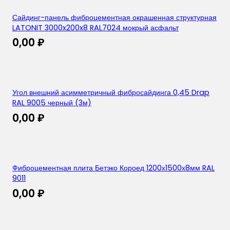
Сайдинг-панель фиброцементная окрашенная структурная
LATONIT 3000x200x8 RAL7024 мокрый асфальт
0,00
₽
Угол внешний асимметричный фибросайдинга 0,45 Drap
RAL 9005 черный (3м)
0,00
₽
Фиброцементная плита Бетэко Короед 1200х1500х8мм RAL
9011
0,00
₽