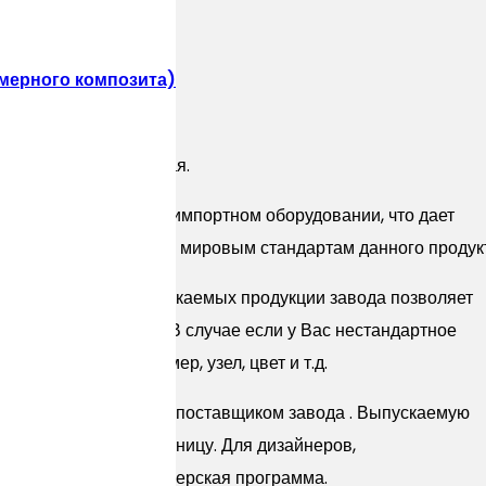
мерного композита)
мня Цесария горчичная.
ысокотехнологичном импортном оборудовании, что дает
тики соответствующие мировым стандартам данного продук
танных систем выпускаемых продукции завода позволяет
е, так и визуальные. В случае если у Вас нестандартное
одимую форму, размер, узел, цвет и т.д.
м представителем и поставщиком завода . Выпускаемую
ак оптом так и в розницу. Для дизайнеров,
ует специальная партнерская программа.