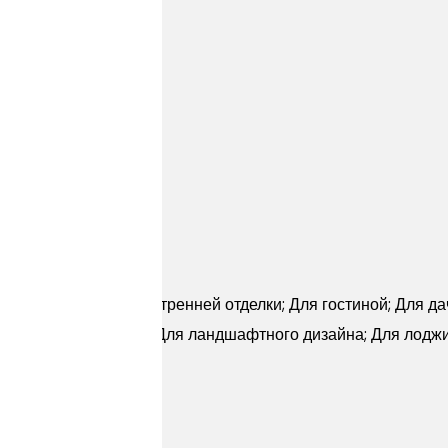
ерн
ней отделки; Для внутренней отделки; Для гостиной; Для да
 крыльца; Для кухни; Для ландшафтного дизайна; Для лоджи