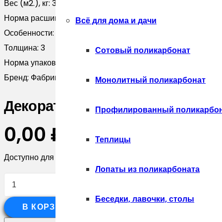
Вес (м2.), кг:
34.0
Норма расшивки, см:
1
Всё для дома и дачи
Особенности:
Из бетона
Толщина:
3
Сотовый поликарбонат
Норма упаковки в гофротару, :
0.55
Бренд:
Фабрика камня
Монолитный поликарбонат
Декоративный камень Фабрика 
Профилированный поликарбо
0,00
₽
Теплицы
Доступно для предзаказа
Лопаты из поликарбоната
Количество
товара
Беседки, лавочки, столы
В КОРЗИНУ
Декоративный