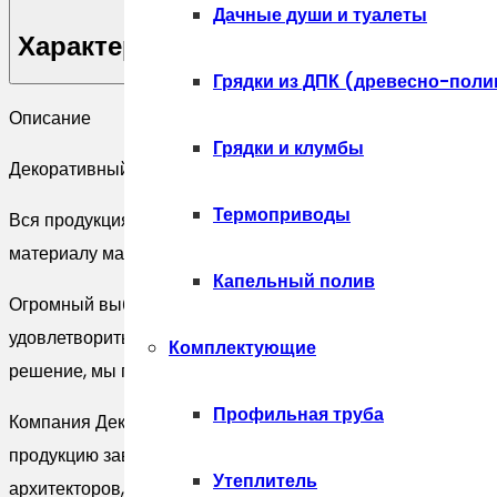
камень
Дачные души и туалеты
Фабрика
Характеристики
камня
Грядки из ДПК (древесно-поли
Цесария
Описание
горчичная
Грядки и клумбы
Декоративный камень, , Декоративный камень Фабрика ка
Термоприводы
Вся продукция бренда изготавливается на современном в
материалу максимально высокие технические характерис
Капельный полив
Огромный выбор стандартных решений и готовых разрабо
удовлетворить все изыскания и требования, как технически
Комплектующие
решение, мы готовы специально для Вас разработать необх
Профильная труба
Компания Декоратор (DECORATOR) является официальны
продукцию завода Вы можете приобрести в наших салонах к
Утеплитель
архитекторов, строителей и торговых организаций действ