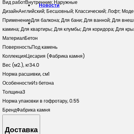
Вид работ
Внутренние; Наружные
Новости
Дизайн
Английский; Бесшовный; Классический; Лофт; Мод
Применение
Для балкона; Для бани; Для ванной; Для внеш
камина; Для квартиры; Для клумбы; Для коридора; Для кры
Материал
Бетон
Поверхность
Под камень
Коллекция
Цесария (Фабрика камня)
Вес (м2.), кг
34.0
Норма расшивки, см
1
Особенности
Из бетона
Толщина
3
Норма упаковки в гофротару,
0.55
Бренд
Фабрика камня
Доставка