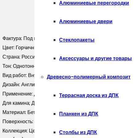
Алюминиевые перегородки
Алюминиевые двери
Фактура:
Под камень
Стеклопакеты
Цвет:
Горчичный; Желтый
Страна:
Россия
Аксессуары и другие товары
Тон:
Однотонный
Вид работ:
Внутренние; Наружные
Древесно-полимерный композит
Дизайн:
Английский; Бесшовный; Классический; Лофт; Мод
Применение:
Для балкона; Для бани; Для ванной; Для внеш
Террасная доска из ДПК
Для камина; Для квартиры; Для клумбы; Для коридора; Для
Материал:
Бетон
Планкен из ДПК
Поверхность:
Под камень
Коллекция:
Цесария (Фабрика камня)
Столбы из ДПК