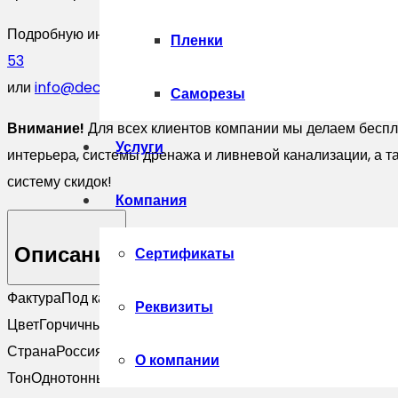
Подробную информацию по Декоративный камень Фабрика
Пленки
53
или
info@decorator.shop
.
Саморезы
Внимание!
Для всех клиентов компании мы делаем беспл
Услуги
интерьера, системы дренажа и ливневой канализации, а т
систему скидок!
Компания
Описание
Сертификаты
Фактура
Под камень
Реквизиты
Цвет
Горчичный; Желтый
Страна
Россия
О компании
Тон
Однотонный