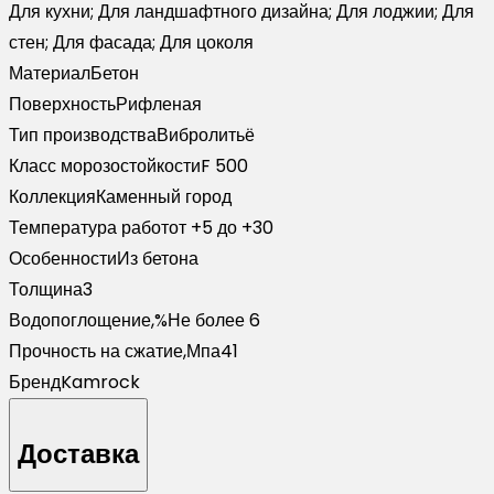
Для кухни; Для ландшафтного дизайна; Для лоджии; Для
стен; Для фасада; Для цоколя
Материал
Бетон
Поверхность
Рифленая
Тип производства
Вибролитьё
Класс морозостойкости
F 500
Коллекция
Каменный город
Температура работ
от +5 до +30
Особенности
Из бетона
Толщина
3
Водопоглощение,%
Не более 6
Прочность на сжатие,Мпа
41
Бренд
Kamrock
Доставка