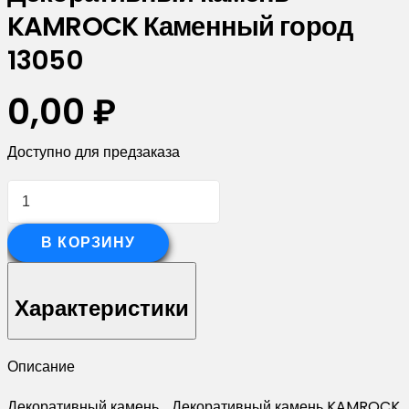
KAMROCK Каменный город
13050
0,00
₽
Доступно для предзаказа
Количество
товара
Декоративный
В КОРЗИНУ
камень
KAMROCK
Характеристики
Каменный
город
Описание
13050
Декоративный камень, , Декоративный камень KAMROCK