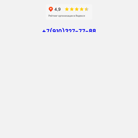
+7(910)327-77-88
https://goodstroy31.com
goodstroy31@mail.ru
мкр. «Северный», 7
Старый Оскол
Пн-Пт: с 10:00 до 18:00
Сб: с 10:00 до 15:00
Вс: — выходной
Vkontakte