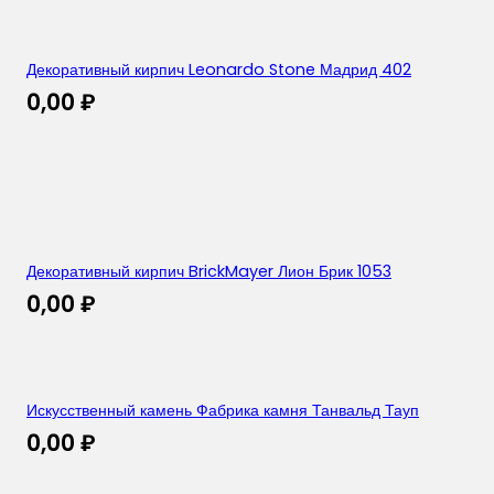
Декоративный кирпич Leonardo Stone Мадрид 402
0,00
₽
Декоративный кирпич BrickMayer Лион Брик 1053
0,00
₽
Искусственный камень Фабрика камня Танвальд Тауп
0,00
₽