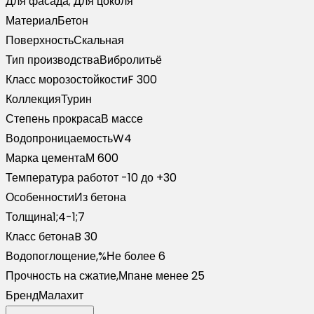
Для фасада; Для цоколя
Материал
Бетон
Поверхность
Скальная
Тип производства
Вибролитьё
Класс морозостойкости
F 300
Коллекция
Турин
Степень прокраса
В массе
Водопроницаемость
W4
Марка цемента
М 600
Температура работ
от -10 до +30
Особенности
Из бетона
Толщина
1;4-1;7
Класс бетона
B 30
Водопоглощение,%
Не более 6
Прочность на сжатие,Мпа
не менее 25
Бренд
Малахит