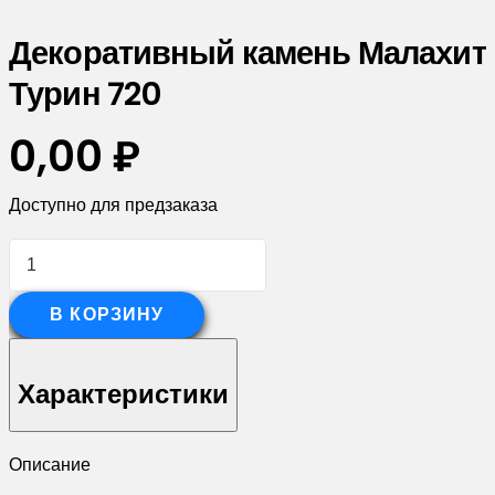
Декоративный камень Малахит
Турин 720
0,00
₽
Доступно для предзаказа
Количество
товара
Декоративный
В КОРЗИНУ
камень
Малахит
Характеристики
Турин
720
Описание