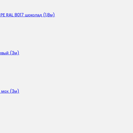
PE RAL 8017 шоколад (1,8м)
евый (3м)
 мох (3м)