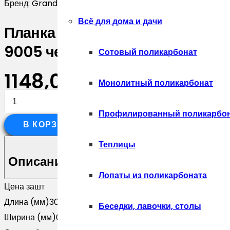
Бренд:
Grand Line
Всё для дома и дачи
Планка опорная составная внеш
9005 черный (3м)
Сотовый поликарбонат
1148,00
₽
Монолитный поликарбонат
Количество
товара
Профилированный поликарбо
В КОРЗИНУ
Планка
опорная
Теплицы
составная
Описание
внешняя
Лопаты из поликарбоната
Цена за
шт
для
Длина (мм)
3000
забора
Беседки, лавочки, столы
Ширина (мм)
0
жалюзи