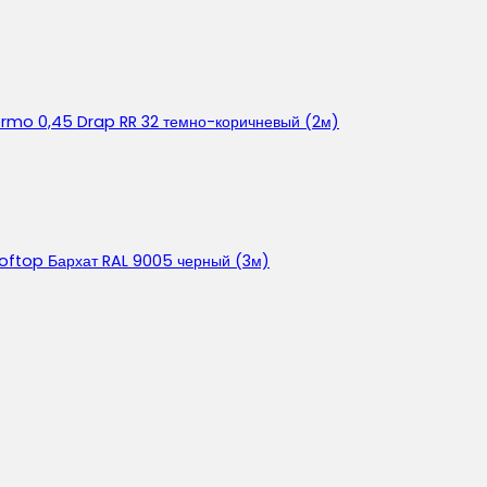
ermo 0,45 Drap RR 32 темно-коричневый (2м)
ooftop Бархат RAL 9005 черный (3м)