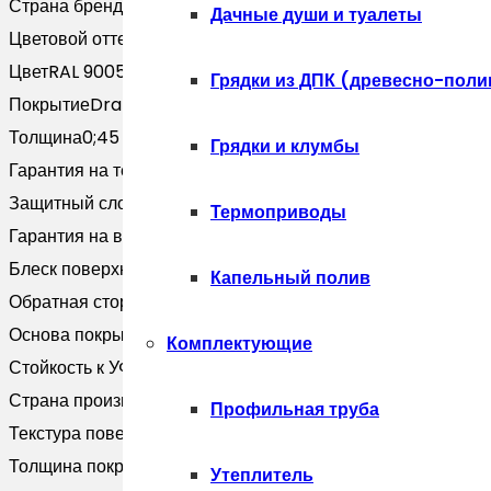
Страна бренда
Россия
Palermo
Дачные души и туалеты
Цветовой оттенок
Черный
0,45
Цвет
RAL 9005
Drap
Грядки из ДПК (древесно-поли
Покрытие
Drap TX
TX
Толщина
0;45
RAL
Грядки и клумбы
Гарантия на технические хара
20 лет
9005
Защитный слой, г/м2
Zn 100-140
черный
Термоприводы
Гарантия на внешний вид
10 лет
(3м)
Блеск поверхности
Матовая
Капельный полив
Обратная сторона
Эпоксидная серая
Основа покрытия
Полиэфир
Комплектующие
Стойкость к УФ
RUV3
Страна производитель
Россия
Профильная труба
Текстура поверхности
Текстурированная
Толщина покрытия, мкм
25
Утеплитель