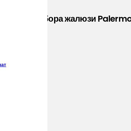
няя для забора жалюзи Palermo
нат