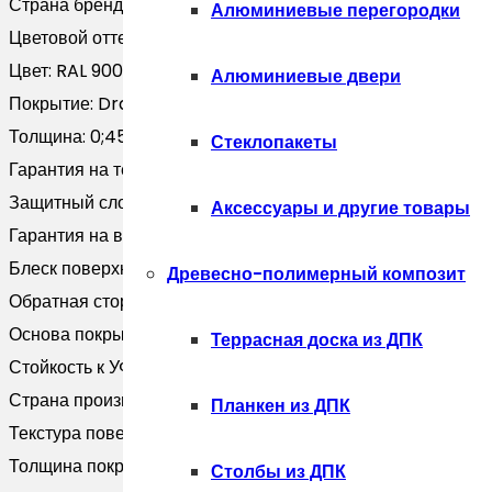
Страна бренда:
Россия
Алюминиевые перегородки
Цветовой оттенок:
Черный
Цвет:
RAL 9005
Алюминиевые двери
Покрытие:
Drap TX
Толщина:
0;45
Стеклопакеты
Гарантия на технические хара:
20 лет
Защитный слой, г/м2:
Zn 100-140
Аксессуары и другие товары
Гарантия на внешний вид:
10 лет
Блеск поверхности:
Матовая
Древесно-полимерный композит
Обратная сторона:
Эпоксидная серая
Основа покрытия:
Полиэфир
Террасная доска из ДПК
Стойкость к УФ:
RUV3
Страна производитель:
Россия
Планкен из ДПК
Текстура поверхности:
Текстурированная
Толщина покрытия, мкм:
25
Столбы из ДПК