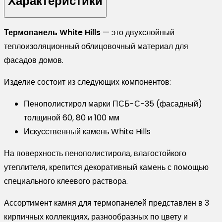
Характеристики
Лондон
Брик
Термопанель White Hills
— это двухслойный
Т304-
теплоизоляционный облицовочный материал для
60
фасадов домов.
толщина
панели
Изделие состоит из следующих компонентов:
60мм
Пенополистирол марки ПСБ-С-35 (фасадный)
толщиной 60, 80 и 100 мм
Искусственный камень White Hills
На поверхность пенополистирола, влагостойкого
утеплителя, крепится декоративный камень с помощью
специального клеевого раствора.
Ассортимент камня для термопанелей представлен в 3
кирпичных коллекциях, разнообразных по цвету и