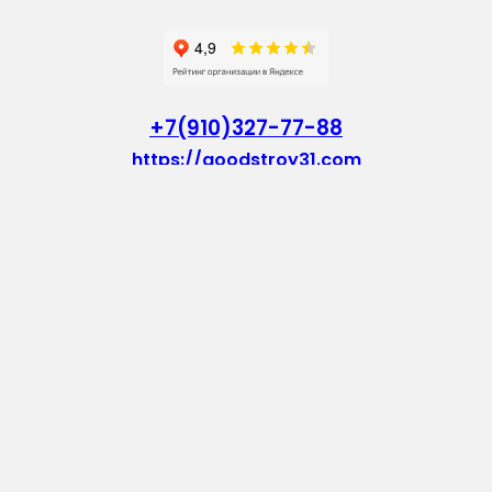
+7(910)327-77-88
https://goodstroy31.com
goodstroy31@mail.ru
мкр. «Северный», 7
Старый Оскол
Пн-Пт: с 10:00 до 18:00
Сб: с 10:00 до 15:00
Вс: — выходной
Vkontakte