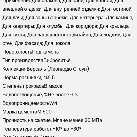
Применение
Для балкона; Для бани; Для ванной; Для
внешней отделки; Для внутренней отделки; Для гостиной;
Для дачи; Для зоны барбекю; Для интерьера; Для камина;
Для квартиры; Для клумбы; Для коридора; Для крыльца;
Для кухни; Для ландшафтного дизайна; Для лоджии; Для
стен; Для фасада; Для цоколя
Поверхность
Под камень
Тип производства
Вибролитьё
Коллекция
Версаль (Леонардо Стоун)
Норма расшивки, см
1.5
Степень прокраса
В массе
Водопоглощение, %
Не более 6 %
Водопроницаемость
W4
Марка цемента
М 500
Прочность на сжатие, Мпа
не менее 30 МПа
Температура работ
от -10° до +30°